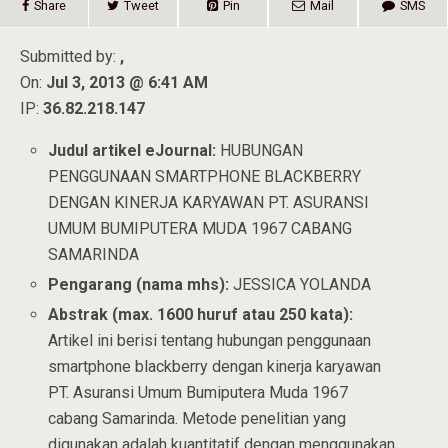
Share
Tweet
Pin
Mail
SMS
Submitted by:
,
On:
Jul 3, 2013 @ 6:41 AM
IP:
36.82.218.147
Judul artikel eJournal:
HUBUNGAN
PENGGUNAAN SMARTPHONE BLACKBERRY
DENGAN KINERJA KARYAWAN PT. ASURANSI
UMUM BUMIPUTERA MUDA 1967 CABANG
SAMARINDA
Pengarang (nama mhs):
JESSICA YOLANDA
Abstrak (max. 1600 huruf atau 250 kata):
Artikel ini berisi tentang hubungan penggunaan
smartphone blackberry dengan kinerja karyawan
PT. Asuransi Umum Bumiputera Muda 1967
cabang Samarinda. Metode penelitian yang
digunakan adalah kuantitatif dengan menggunakan