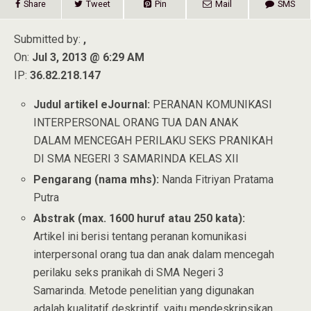
Share
Tweet
Pin
Mail
SMS
Submitted by:
,
On:
Jul 3, 2013 @ 6:29 AM
IP:
36.82.218.147
Judul artikel eJournal:
PERANAN KOMUNIKASI
INTERPERSONAL ORANG TUA DAN ANAK
DALAM MENCEGAH PERILAKU SEKS PRANIKAH
DI SMA NEGERI 3 SAMARINDA KELAS XII
Pengarang (nama mhs):
Nanda Fitriyan Pratama
Putra
Abstrak (max. 1600 huruf atau 250 kata):
Artikel ini berisi tentang peranan komunikasi
interpersonal orang tua dan anak dalam mencegah
perilaku seks pranikah di SMA Negeri 3
Samarinda. Metode penelitian yang digunakan
adalah kualitatif deskriptif, yaitu mendeskripsikan