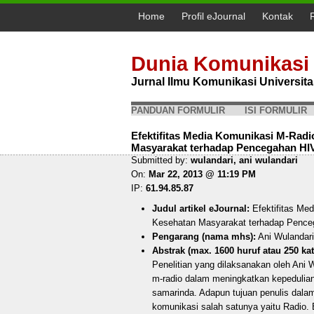
Home
Profil eJournal
Kontak
Dunia Komunikasi
Jurnal Ilmu Komunikasi Universi
PANDUAN FORMULIR
ISI FORMULIR
Efektifitas Media Komunikasi M-Rad
Masyarakat terhadap Pencegahan HIV
Submitted by:
wulandari, ani wulandari
On:
Mar 22, 2013 @ 11:19 PM
IP:
61.94.85.87
Judul artikel eJournal:
Efektifitas Me
Kesehatan Masyarakat terhadap Pence
Pengarang (nama mhs):
Ani Wulandari
Abstrak (max. 1600 huruf atau 250 kat
Penelitian yang dilaksanakan oleh Ani W
m-radio dalam meningkatkan kepedulia
samarinda. Adapun tujuan penulis dalam 
komunikasi salah satunya yaitu Radio.