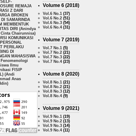
SELF-
Volume 6 (2018)
LOSURE REMAJA
ASI Z DARI
Vol.6 No.1
(37)
ARGA BROKEN
Vol.6 No.2
(51)
 DI SAMARINDA
Vol.6 No.3
(54)
M MEMBENTUK
Vol.6 No.4
(31)
ITAS DIRI (Anindya
Cinta Chairunnisa)
ORSI KOMUNIKASI
Volume 7 (2019)
RPERSONAL
T PERILAKU
Vol.7 No.1
(5)
ING DI
Vol.7 No.2
(21)
NGAN MAHASISWA
Vol.7 No.3
(22)
i Fenomenologi
Vol.7 No.4
(23)
iswa Ilmu
ikasi FISIP
Volume 8 (2020)
) (Andi
mmad Anas
Vol.8 No.1
(21)
ddin)
Vol.8 No.2
(21)
Vol.8 No.3
(12)
Vol.8 No.4
(9)
Volume 9 (2021)
Vol.9 No.1
(19)
Vol.9 No.2
(13)
Vol.9 No.3
(14)
Vol.9 No.4
(11)