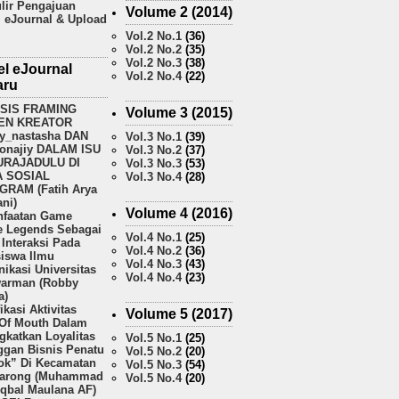
lir Pengajuan
Volume 2 (2014)
l eJournal & Upload
Vol.2 No.1
(36)
Vol.2 No.2
(35)
Vol.2 No.3
(38)
el eJournal
Vol.2 No.4
(22)
aru
ISIS FRAMING
Volume 3 (2015)
EN KREATOR
y_nastasha DAN
Vol.3 No.1
(39)
onajiy DALAM ISU
Vol.3 No.2
(37)
URAJADULU DI
Vol.3 No.3
(53)
A SOSIAL
Vol.3 No.4
(28)
GRAM (Fatih Arya
ni)
Volume 4 (2016)
faatan Game
e Legends Sebagai
Vol.4 No.1
(25)
Interaksi Pada
Vol.4 No.2
(36)
iswa Ilmu
Vol.4 No.3
(43)
ikasi Universitas
Vol.4 No.4
(23)
arman (Robby
a)
fikasi Aktivitas
Volume 5 (2017)
Of Mouth Dalam
gkatkan Loyalitas
Vol.5 No.1
(25)
ggan Bisnis Penatu
Vol.5 No.2
(20)
k” Di Kecamatan
Vol.5 No.3
(54)
arong (Muhammad
Vol.5 No.4
(20)
Iqbal Maulana AF)