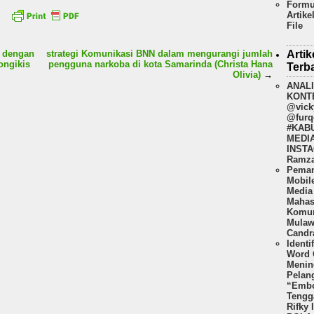
Formu
Artike
File
Artik
t dengan
strategi Komunikasi BNN dalam mengurangi jumlah
ongikis
pengguna narkoba di kota Samarinda (Christa Hana
Terb
Olivia)
→
ANAL
KONT
@vick
@furq
#KAB
MEDI
INSTA
Ramza
Peman
Mobil
Media 
Mahas
Komun
Mulaw
Candr
Identi
Word 
Menin
Pelan
“Embo
Tengg
Rifky 