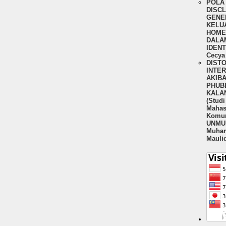
POLA 
DISC
GENER
KELU
HOME
DALA
IDENT
Cecya 
DIST
INTE
AKIBA
PHUBB
KALA
(Stud
Mahas
Komun
UNMUL
Muha
Mauli