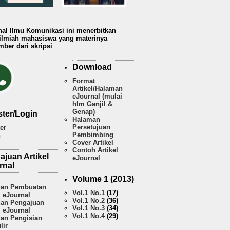
nal Ilmu Komunikasi ini menerbitkan
 ilmiah mahasiswa yang materinya
ber dari skripsi
Download
Format
Artikel/Halaman
eJournal (mulai
hlm Ganjil &
Genap)
ster/Login
Halaman
Persetujuan
er
Pembimbing
n
Cover Artikel
Contoh Artikel
ajuan Artikel
eJournal
rnal
Volume 1 (2013)
an Pembuatan
Vol.1 No.1
(17)
l eJournal
Vol.1 No.2
(36)
an Pengajuan
Vol.1 No.3
(34)
l eJournal
Vol.1 No.4
(29)
an Pengisian
lir