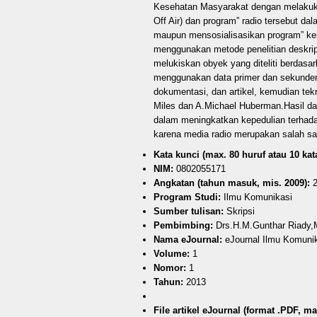
Kesehatan Masyarakat dengan melakuka
Off Air) dan program” radio tersebut d
maupun mensosialisasikan program” kese
menggunakan metode penelitian deskript
melukiskan obyek yang diteliti berdasar
menggunakan data primer dan sekunder,
dokumentasi, dan artikel, kemudian tekni
Miles dan A.Michael Huberman.Hasil dar
dalam meningkatkan kepedulian terhad
karena media radio merupakan salah sat
Kata kunci (max. 80 huruf atau 10 kata
NIM:
0802055171
Angkatan (tahun masuk, mis. 2009):
2
Program Studi:
Ilmu Komunikasi
Sumber tulisan:
Skripsi
Pembimbing:
Drs.H.M.Gunthar Riady,M.
Nama eJournal:
eJournal Ilmu Komuni
Volume:
1
Nomor:
1
Tahun:
2013
File artikel eJournal (format .PDF, ma