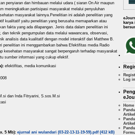
n penyiaran dan himbauan melalui udara ( siaran On Air maupun
alam meningkatkan partisipasi masyarakat melalui penyuluhan
hatan masyarakat lainnya.Penelitian ini adalah penelitian yang
eJour
if kualitatif yaitu penelitian yang berusaha memaparkan atau
karya
bersum
kan fakta yang ada dilapangan. Jenis data dalam penelitian ini
 dan teknik pengumpulan data melalui wawancara, observasi,
k analisis data kualitatif dengan model interaktif dari Matthew B.
i penelitian ini menggambarkan bahwa Efektifitas media Radio
ap kesehatan masyarakat sangat berpengaruh terhadap masyarakat
u sumber informasi yang cukup efektif.
):
efektifitas, media komunikasi
Regi
Regist
008
Log i
Peng
si dan Inda Fitryarini, S.sos.M.si
eJou
kasi
Home
Pandu
Artike
Pandu
Artike
Pandu
x. 5 Mb):
ejurnal ani wulandari (03-22-13-11-19-59).pdf (412 kB)
Formu