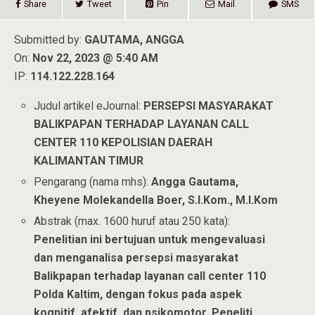
Share
Tweet
Pin
Mail
SMS
Submitted by:
GAUTAMA, ANGGA
On:
Nov 22, 2023 @ 5:40 AM
IP:
114.122.228.164
Judul artikel eJournal:
PERSEPSI MASYARAKAT
BALIKPAPAN TERHADAP LAYANAN CALL
CENTER 110 KEPOLISIAN DAERAH
KALIMANTAN TIMUR
Pengarang (nama mhs):
Angga Gautama,
Kheyene Molekandella Boer, S.I.Kom., M.I.Kom
Abstrak (max. 1600 huruf atau 250 kata):
Penelitian ini bertujuan untuk mengevaluasi
dan menganalisa persepsi masyarakat
Balikpapan terhadap layanan call center 110
Polda Kaltim, dengan fokus pada aspek
kognitif, afektif, dan psikomotor. Peneliti