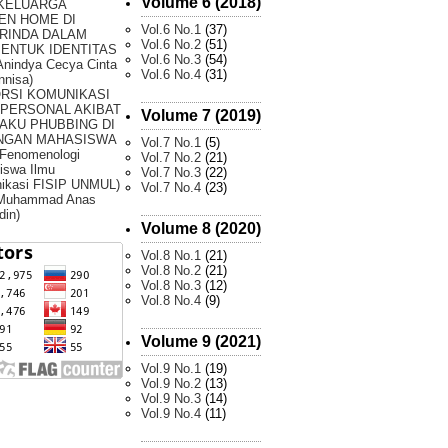
Volume 6 (2018)
 KELUARGA
EN HOME DI
Vol.6 No.1
(37)
RINDA DALAM
Vol.6 No.2
(51)
ENTUK IDENTITAS
Vol.6 No.3
(54)
Anindya Cecya Cinta
Vol.6 No.4
(31)
nnisa)
ORSI KOMUNIKASI
RPERSONAL AKIBAT
Volume 7 (2019)
AKU PHUBBING DI
NGAN MAHASISWA
Vol.7 No.1
(5)
 Fenomenologi
Vol.7 No.2
(21)
iswa Ilmu
Vol.7 No.3
(22)
ikasi FISIP UNMUL)
Vol.7 No.4
(23)
 Muhammad Anas
din)
Volume 8 (2020)
Vol.8 No.1
(21)
Vol.8 No.2
(21)
Vol.8 No.3
(12)
Vol.8 No.4
(9)
Volume 9 (2021)
Vol.9 No.1
(19)
Vol.9 No.2
(13)
Vol.9 No.3
(14)
Vol.9 No.4
(11)