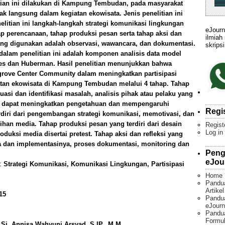
ian ini dilakukan di Kampung Tembudan, pada masyarakat
dak langsung dalam kegiatan ekowisata. Jenis penelitian ini
enelitian ini langkah-langkah strategi komunikasi lingkungan
eJourn
hap perencanaan, tahap produksi pesan serta tahap aksi dan
ilmiah
ang digunakan adalah observasi, wawancara, dan dokumentasi.
skripsi
 dalam penelitian ini adalah komponen analisis data model
les dan Huberman. Hasil penelitian menunjukkan bahwa
grove Center Community dalam meningkatkan partisipasi
atan ekowisata di Kampung Tembudan melalui 4 tahap. Tahap
ituasi dan identifikasi masalah, analisis pihak atau pelaku yang
ang dapat meningkatkan pengetahuan dan mempengaruhi
Regi
rdiri dari pengembangan strategi komunikasi, memotivasi, dan
ihan media. Tahap produksi pesan yang terdiri dari desain
Regist
Log in
uksi media disertai pretest. Tahap aksi dan refleksi yang
ia dan implementasinya, proses dokumentasi, monitoring dan
Peng
eJou
):
Strategi Komunikasi, Komunikasi Lingkungan, Partisipasi
Home
Pandu
Artike
15
Pandua
eJourn
Pandu
Formul
M.Si, Annisa Wahyuni Arsyad, S.IP., M.M