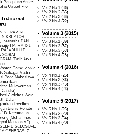
ir Pengajuan Artikel
al & Upload File
Vol.2 No.1
(36)
Vol.2 No.2
(35)
Vol.2 No.3
(38)
el eJournal
Vol.2 No.4
(22)
aru
SIS FRAMING
Volume 3 (2015)
EN KREATOR
y_nastasha DAN
Vol.3 No.1
(39)
onajiy DALAM ISU
Vol.3 No.2
(37)
URAJADULU DI
Vol.3 No.3
(53)
 SOSIAL
Vol.3 No.4
(28)
GRAM (Fatih Arya
ni)
Volume 4 (2016)
faatan Game Mobile
ds Sebagai Media
Vol.4 No.1
(25)
ksi Pada Mahasiswa
Vol.4 No.2
(36)
omunikasi
Vol.4 No.3
(43)
sitas Mulawarman
Vol.4 No.4
(23)
 Candra)
fikasi Aktivitas Word
uth Dalam
Volume 5 (2017)
katkan Loyalitas
gan Bisnis Penatu
Vol.5 No.1
(25)
k” Di Kecamatan
Vol.5 No.2
(20)
arong (Muhammad
Vol.5 No.3
(54)
Iqbal Maulana AF)
Vol.5 No.4
(20)
 SELF-DISCLOSURE
JA GENERASI Z