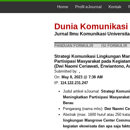
Home
Profil eJournal
Kontak
Dunia Komunikasi
Jurnal Ilmu Komunikasi Universi
PANDUAN FORMULIR
ISI FORMULIR
Strategi Komunikasi Lingkungan Ma
Partisipasi Masyarakat pada Kegia
(Dwi Naomi Ceriawati, Erwiantono, 
Submitted by:
,
On:
May 8, 2023 @ 7:38 AM
IP:
114.122.231.247
Judul artikel eJournal:
Strategi Komun
Meningkatkan Partisipasi Masyarak
Berau
Pengarang (nama mhs):
Dwi Naomi Cer
Abstrak (max. 1600 huruf atau 250 kata
lingkungan Mangrove Center Commun
kegiatan ekowisata dan apa saja fak