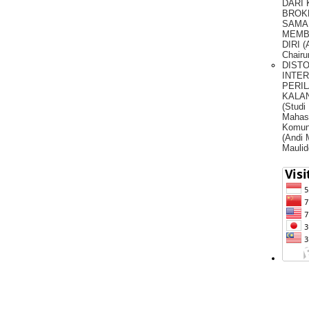
DARI
BROK
SAMA
MEMB
DIRI (
Chairu
DIST
INTE
PERIL
KALA
(Studi
Mahas
Komun
(Andi
Maulid