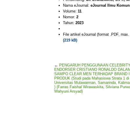
Nama eJournal:
eJournal Ilmu Komun
Volume:
11
Nomor:
2
Tahun:
2023
File artikel eJournal (format .PDF, max
(219 kB)
←
PENGARUH PENGGUNAAN CELEBRIT
ENDORSER CRISTIANO RONALDO DALAM
SAMPO CLEAR MEN TERHADAP BRAND 
PRODUK (Studi pada Mahasiswa Strata 1 di
Universitas Mulawarman, Samarinda, Kalima
) (Farras Faishal Wirawaskita, Silviana Purwa
Wahyuni Arsyad)