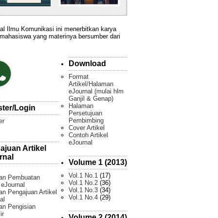
al Ilmu Komunikasi ini menerbitkan karya
 mahasiswa yang materinya bersumber dari
Download
Format
Artikel/Halaman
eJournal (mulai hlm
Ganjil & Genap)
Halaman
ster/Login
Persetujuan
Pembimbing
er
Cover Artikel
Contoh Artikel
eJournal
ajuan Artikel
rnal
Volume 1 (2013)
Vol.1 No.1
(17)
an Pembuatan
Vol.1 No.2
(36)
l eJournal
Vol.1 No.3
(34)
n Pengajuan Artikel
Vol.1 No.4
(29)
al
an Pengisian
ir
Volume 2 (2014)