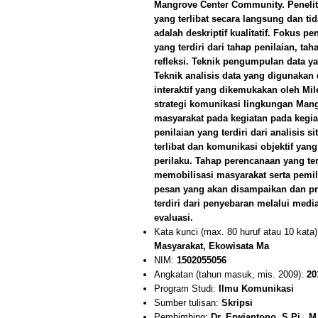
Mangrove Center Community. Penelit
yang terlibat secara langsung dan ti
adalah deskriptif kualitatif. Fokus p
yang terdiri dari tahap penilaian, ta
refleksi. Teknik pengumpulan data y
Teknik analisis data yang digunakan
interaktif yang dikemukakan oleh Mi
strategi komunikasi lingkungan Man
masyarakat pada kegiatan pada kegi
penilaian yang terdiri dari analisis s
terlibat dan komunikasi objektif y
perilaku. Tahap perencanaan yang te
memobilisasi masyarakat serta pemil
pesan yang akan disampaikan dan prod
terdiri dari penyebaran melalui med
evaluasi.
Kata kunci (max. 80 huruf atau 10 kata
Masyarakat, Ekowisata Ma
NIM:
1502055056
Angkatan (tahun masuk, mis. 2009):
20
Program Studi:
Ilmu Komunikasi
Sumber tulisan:
Skripsi
Pembimbing:
Dr. Erwiantono, S.Pi., 