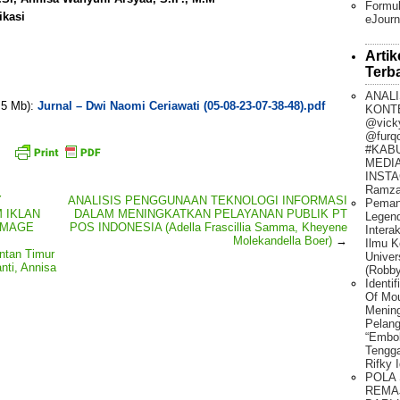
Formul
ikasi
eJourn
Artik
Terb
ANALI
. 5 Mb):
Jurnal – Dwi Naomi Ceriawati (05-08-23-07-38-48).pdf
KONT
@vick
@furq
#KAB
MEDIA
INSTA
Ramza
Y
ANALISIS PENGGUNAAN TEKNOLOGI INFORMASI
Peman
 IKLAN
DALAM MENINGKATKAN PELAYANAN PUBLIK PT
Legen
IMAGE
POS INDONESIA (Adella Frascillia Samma, Kheyene
Intera
Molekandella Boer)
→
Ilmu K
ntan Timur
Univer
nti, Annisa
(Robby
Identi
Of Mo
Mening
Pelang
“Embo
Tengg
Rifky 
POLA
REMA