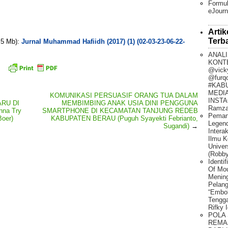
Formul
eJourn
Artik
Terb
. 5 Mb):
Jurnal Muhammad Hafiidh (2017) (1) (02-03-23-06-22-
ANALI
KONT
@vick
@furq
#KAB
MEDIA
KOMUNIKASI PERSUASIF ORANG TUA DALAM
INSTA
RU DI
MEMBIMBING ANAK USIA DINI PENGGUNA
Ramza
na Try
SMARTPHONE DI KECAMATAN TANJUNG REDEB
Peman
Boer)
KABUPATEN BERAU (Puguh Syayekti Febrianto,
Legen
Sugandi)
→
Intera
Ilmu K
Univer
(Robby
Identi
Of Mo
Mening
Pelang
“Embo
Tengg
Rifky 
POLA
REMA