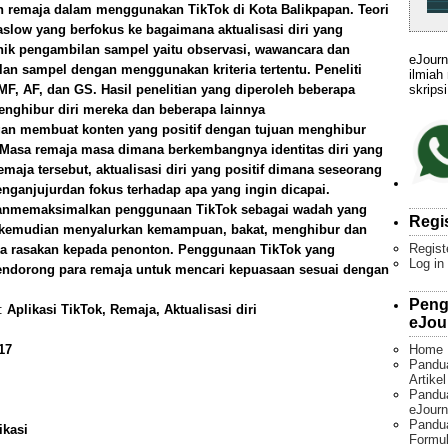
kan remaja dalam menggunakan TikTok di Kota Balikpapan. Teori
slow yang berfokus ke bagaimana aktualisasi diri yang
knik pengambilan sampel yaitu observasi, wawancara dan
eJourn
n sampel dengan menggunakan kriteria tertentu. Peneliti
ilmiah
skripsi
MF, AF, dan GS. Hasil penelitian yang diperoleh beberapa
nghibur diri mereka dan beberapa lainnya
gan membuat konten yang positif dengan tujuan menghibur
. Masa remaja masa dimana berkembangnya identitas diri yang
maja tersebut, aktualisasi diri yang positif dimana seseorang
anjujurdan fokus terhadap apa yang ingin dicapai.
enganmemaksimalkan penggunaan TikTok sebagai wadah yang
Regi
kemudian menyalurkan kemampuan, bakat, menghibur dan
Regist
 rasakan kepada penonton. Penggunaan TikTok yang
Log in
mendorong para remaja untuk mencari kepuasaan sesuai dengan
Peng
):
Aplikasi TikTok, Remaja, Aktualisasi diri
eJou
Home
17
Pandu
Artike
Pandua
eJourn
Pandu
ikasi
Formul