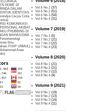
Volume 6 (2018)
 KELUARGA
EN HOME DI
Vol.6 No.1
(37)
RINDA DALAM
Vol.6 No.2
(51)
ENTUK IDENTITAS
Vol.6 No.3
(54)
Anindya Cecya Cinta
Vol.6 No.4
(31)
nnisa)
ORSI KOMUNIKASI
RPERSONAL AKIBAT
Volume 7 (2019)
AKU PHUBBING DI
NGAN MAHASISWA
Vol.7 No.1
(5)
 Fenomenologi
Vol.7 No.2
(21)
iswa Ilmu
Vol.7 No.3
(22)
ikasi FISIP UNMUL)
Vol.7 No.4
(23)
 Muhammad Anas
din)
Volume 8 (2020)
Vol.8 No.1
(21)
Vol.8 No.2
(21)
Vol.8 No.3
(12)
Vol.8 No.4
(9)
Volume 9 (2021)
Vol.9 No.1
(19)
Vol.9 No.2
(13)
Vol.9 No.3
(14)
Vol.9 No.4
(11)