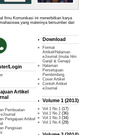
al Ilmu Komunikasi ini menerbitkan karya
 mahasiswa yang materinya bersumber dari
Download
Format
Artikel/Halaman
eJournal (mulai hlm
Ganjil & Genap)
Halaman
ster/Login
Persetujuan
Pembimbing
er
Cover Artikel
Contoh Artikel
eJournal
ajuan Artikel
rnal
Volume 1 (2013)
Vol.1 No.1
(17)
an Pembuatan
Vol.1 No.2
(36)
l eJournal
Vol.1 No.3
(34)
n Pengajuan Artikel
Vol.1 No.4
(29)
al
an Pengisian
ir
Volume 2 (2014)