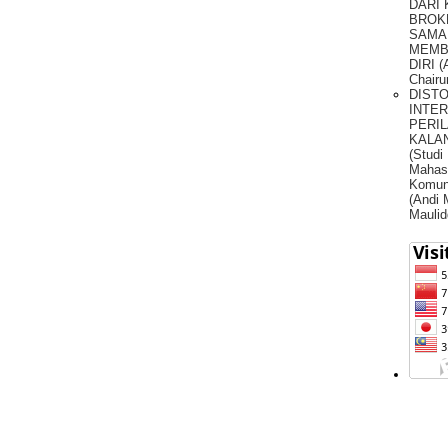
DARI
BROK
SAMA
MEMB
DIRI (
Chairu
DIST
INTE
PERIL
KALA
(Studi
Mahas
Komun
(Andi
Maulid