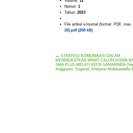
Volume:
11
Nomor:
1
Tahun:
2023
File artikel eJournal (format .PDF, max
20).pdf (208 kB)
←
STRATEGI KOMUNIKASI DALAM
MENINGKATKAN MINAT CALON SISWA BA
SMA PLUS MELATI KOTA SAMARINDA (Ven
Anggraeni, Sugandi, Kheyene Molekandella 