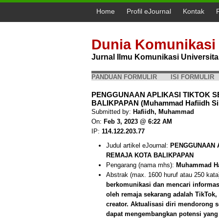
Home
Profil eJournal
Kontak
Dunia Komunikasi
Jurnal Ilmu Komunikasi Universi
PANDUAN FORMULIR
ISI FORMULIR
PENGGUNAAN APLIKASI TIKTOK S
BALIKPAPAN (Muhammad Hafiidh Sil
Submitted by:
Hafiidh, Muhammad
On:
Feb 3, 2023 @ 6:22 AM
IP:
114.122.203.77
Judul artikel eJournal:
PENGGUNAAN A
REMAJA KOTA BALIKPAPAN
Pengarang (nama mhs):
Muhammad Haf
Abstrak (max. 1600 huruf atau 250 kata
berkomunikasi dan mencari informas
oleh remaja sekarang adalah TikTok,
creator. Aktualisasi diri mendorong
dapat mengembangkan potensi yang ad