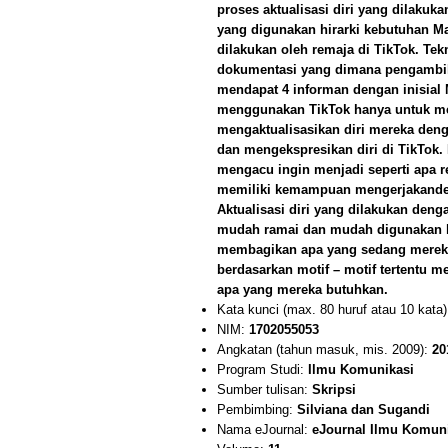
proses aktualisasi diri yang dilaku
yang digunakan hirarki kebutuhan Ma
dilakukan oleh remaja di TikTok. Te
dokumentasi yang dimana pengambila
mendapat 4 informan dengan inisial 
menggunakan TikTok hanya untuk me
mengaktualisasikan diri mereka den
dan mengekspresikan diri di TikTok
mengacu ingin menjadi seperti apa re
memiliki kemampuan mengerjakandeng
Aktualisasi diri yang dilakukan d
mudah ramai dan mudah digunakan 
membagikan apa yang sedang mereka
berdasarkan motif – motif tertentu 
apa yang mereka butuhkan.
Kata kunci (max. 80 huruf atau 10 kata
NIM:
1702055053
Angkatan (tahun masuk, mis. 2009):
20
Program Studi:
Ilmu Komunikasi
Sumber tulisan:
Skripsi
Pembimbing:
Silviana dan Sugandi
Nama eJournal:
eJournal Ilmu Komun