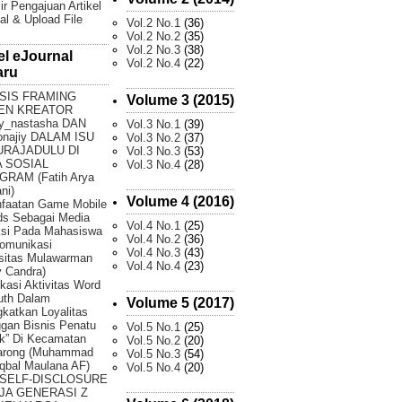
ir Pengajuan Artikel
al & Upload File
Vol.2 No.1
(36)
Vol.2 No.2
(35)
Vol.2 No.3
(38)
el eJournal
Vol.2 No.4
(22)
aru
SIS FRAMING
Volume 3 (2015)
EN KREATOR
y_nastasha DAN
Vol.3 No.1
(39)
onajiy DALAM ISU
Vol.3 No.2
(37)
URAJADULU DI
Vol.3 No.3
(53)
 SOSIAL
Vol.3 No.4
(28)
GRAM (Fatih Arya
ni)
Volume 4 (2016)
faatan Game Mobile
ds Sebagai Media
Vol.4 No.1
(25)
ksi Pada Mahasiswa
Vol.4 No.2
(36)
omunikasi
Vol.4 No.3
(43)
sitas Mulawarman
Vol.4 No.4
(23)
 Candra)
fikasi Aktivitas Word
uth Dalam
Volume 5 (2017)
katkan Loyalitas
gan Bisnis Penatu
Vol.5 No.1
(25)
k” Di Kecamatan
Vol.5 No.2
(20)
arong (Muhammad
Vol.5 No.3
(54)
Iqbal Maulana AF)
Vol.5 No.4
(20)
 SELF-DISCLOSURE
JA GENERASI Z