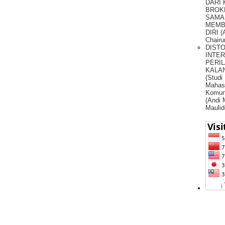
DARI
BROK
SAMA
MEMB
DIRI (
Chairu
DIST
INTE
PERIL
KALA
(Studi
Mahas
Komun
(Andi
Maulid