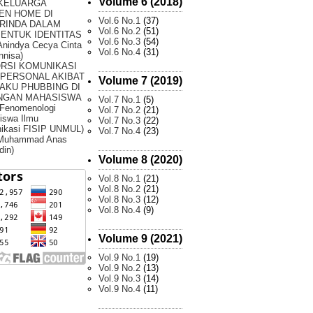
Volume 6 (2018)
 KELUARGA
EN HOME DI
Vol.6 No.1
(37)
RINDA DALAM
Vol.6 No.2
(51)
ENTUK IDENTITAS
Vol.6 No.3
(54)
Anindya Cecya Cinta
Vol.6 No.4
(31)
nnisa)
ORSI KOMUNIKASI
RPERSONAL AKIBAT
Volume 7 (2019)
AKU PHUBBING DI
NGAN MAHASISWA
Vol.7 No.1
(5)
 Fenomenologi
Vol.7 No.2
(21)
iswa Ilmu
Vol.7 No.3
(22)
ikasi FISIP UNMUL)
Vol.7 No.4
(23)
 Muhammad Anas
din)
Volume 8 (2020)
Vol.8 No.1
(21)
Vol.8 No.2
(21)
Vol.8 No.3
(12)
Vol.8 No.4
(9)
Volume 9 (2021)
Vol.9 No.1
(19)
Vol.9 No.2
(13)
Vol.9 No.3
(14)
Vol.9 No.4
(11)