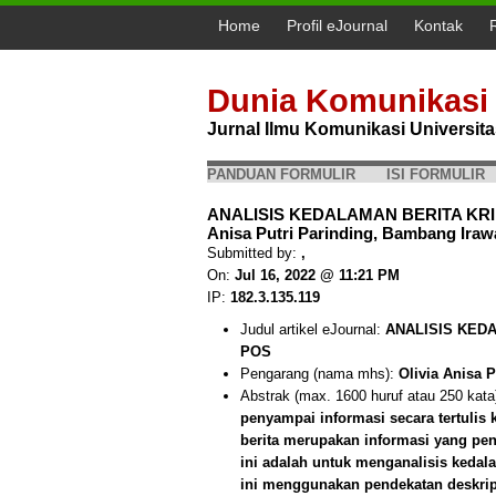
Home
Profil eJournal
Kontak
Dunia Komunikasi
Jurnal Ilmu Komunikasi Universi
PANDUAN FORMULIR
ISI FORMULIR
ANALISIS KEDALAMAN BERITA KRI
Anisa Putri Parinding, Bambang Iraw
Submitted by:
,
On:
Jul 16, 2022 @ 11:21 PM
IP:
182.3.135.119
Judul artikel eJournal:
ANALISIS KED
POS
Pengarang (nama mhs):
Olivia Anisa 
Abstrak (max. 1600 huruf atau 250 kata
penyampai informasi secara tertulis
berita merupakan informasi yang pent
ini adalah untuk menganalisis kedala
ini menggunakan pendekatan deskripti