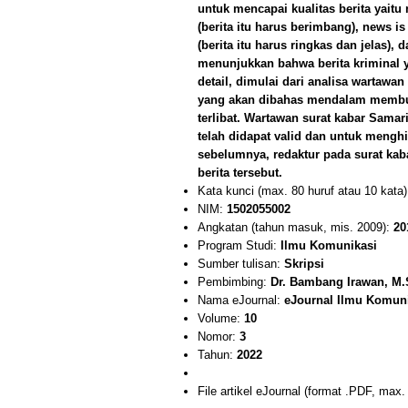
untuk mencapai kualitas berita yaitu 
(berita itu harus berimbang), news is 
(berita itu harus ringkas dan jelas), d
menunjukkan bahwa berita kriminal y
detail, dimulai dari analisa wartawa
yang akan dibahas mendalam membut
terlibat. Wartawan surat kabar Sama
telah didapat valid dan untuk menghi
sebelumnya, redaktur pada surat kab
berita tersebut.
Kata kunci (max. 80 huruf atau 10 kata
NIM:
1502055002
Angkatan (tahun masuk, mis. 2009):
20
Program Studi:
Ilmu Komunikasi
Sumber tulisan:
Skripsi
Pembimbing:
Dr. Bambang Irawan, M.S
Nama eJournal:
eJournal Ilmu Komun
Volume:
10
Nomor:
3
Tahun:
2022
File artikel eJournal (format .PDF, max