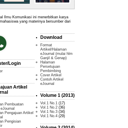
al Ilmu Komunikasi ini menerbitkan karya
 mahasiswa yang materinya bersumber dari
Download
Format
Artikel/Halaman
eJournal (mulai hlm
Ganjil & Genap)
Halaman
ster/Login
Persetujuan
Pembimbing
er
Cover Artikel
Contoh Artikel
eJournal
ajuan Artikel
rnal
Volume 1 (2013)
Vol.1 No.1
(17)
an Pembuatan
Vol.1 No.2
(36)
l eJournal
Vol.1 No.3
(34)
n Pengajuan Artikel
Vol.1 No.4
(29)
al
an Pengisian
ir
Volume 2 (2014)