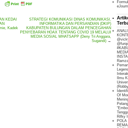
Formul
eJourn
Artik
AN KEDAI
STRATEGI KOMUNIKASI DINAS KOMUNIKASI,
Terb
AN
INFORMATIKA DAN PERSANDIAN (DKIP)
mie, Kadek
KABUPATEN BULUNGAN DALAM PENCEGAHAN
ANALI
PENYEBARAN HOAX TENTANG COVID 19 MELALUI
KONT
MEDIA SOSIAL WHATSAPP (Deny Tri Anggara,
@vick
Sugandi)
→
@furq
#KAB
MEDIA
INSTA
Ramza
Peman
Legen
Intera
Ilmu K
Univer
(Robby
Identi
Of Mo
Mening
Pelang
“Embo
Tengg
Rifky 
POLA
REMA