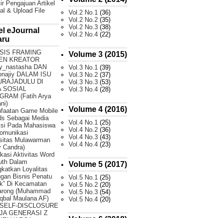
ir Pengajuan Artikel
al & Upload File
Vol.2 No.1
(36)
Vol.2 No.2
(35)
Vol.2 No.3
(38)
el eJournal
Vol.2 No.4
(22)
aru
SIS FRAMING
Volume 3 (2015)
EN KREATOR
y_nastasha DAN
Vol.3 No.1
(39)
onajiy DALAM ISU
Vol.3 No.2
(37)
URAJADULU DI
Vol.3 No.3
(53)
 SOSIAL
Vol.3 No.4
(28)
GRAM (Fatih Arya
ni)
Volume 4 (2016)
faatan Game Mobile
ds Sebagai Media
Vol.4 No.1
(25)
ksi Pada Mahasiswa
Vol.4 No.2
(36)
omunikasi
Vol.4 No.3
(43)
sitas Mulawarman
Vol.4 No.4
(23)
 Candra)
fikasi Aktivitas Word
uth Dalam
Volume 5 (2017)
katkan Loyalitas
gan Bisnis Penatu
Vol.5 No.1
(25)
k” Di Kecamatan
Vol.5 No.2
(20)
arong (Muhammad
Vol.5 No.3
(54)
Iqbal Maulana AF)
Vol.5 No.4
(20)
 SELF-DISCLOSURE
JA GENERASI Z