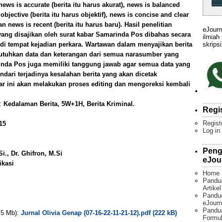
news is accurate (berita itu harus akurat), news is balanced
objective (berita itu harus objektif), news is concise and clear
an news is recent (berita itu harus baru). Hasil penelitian
eJourn
ang disajikan oleh surat kabar Samarinda Pos dibahas secara
ilmiah
skripsi
n di tempat kejadian perkara. Wartawan dalam menyajikan berita
uhkan data dan keterangan dari semua narasumber yang
rinda Pos juga memiliki tanggung jawab agar semua data yang
ndari terjadinya kesalahan berita yang akan dicetak
ar ini akan melakukan proses editing dan mengoreksi kembali
):
Kedalaman Berita, 5W+1H, Berita Kriminal.
Regi
Regist
15
Log in
Peng
i., Dr. Ghifron, M.Si
eJou
ikasi
Home
Pandu
Artike
Pandua
eJourn
Pandu
. 5 Mb):
Jurnal Olivia Genap (07-16-22-11-21-12).pdf (222 kB)
Formul