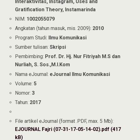
Interaktivitas, Instagram, Uses and
Gratification Theory, Instamarinda
NIM:
1002055079
Angkatan (tahun masuk, mis. 2009):
2010
Program Studi:
Ilmu Komunikasi
Sumber tulisan:
Skripsi
Pembimbing:
Prof. Dr. Hj. Nur Fitriyah M.S dan
Nurliah, S. Sos.,M.I.Kom
Nama eJournal:
eJournal Ilmu Komunikasi
Volume:
5
Nomor:
3
Tahun:
2017
File artikel eJournal (format .PDF, max. 5 Mb):
EJOURNAL Fajri (07-31-17-05-14-02).pdf (417
kB)