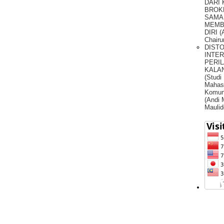
DARI
BROK
SAMA
MEMB
DIRI (
Chairu
DIST
INTE
PERIL
KALA
(Studi
Mahas
Komun
(Andi
Maulid