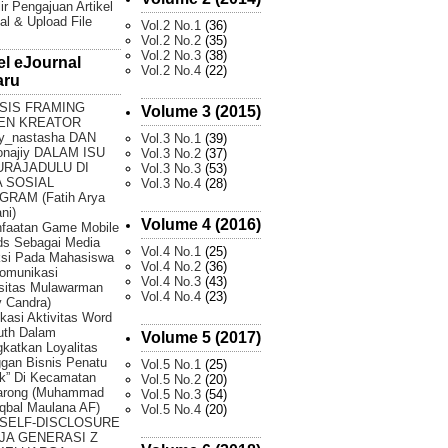
ir Pengajuan Artikel
al & Upload File
Vol.2 No.1
(36)
Vol.2 No.2
(35)
Vol.2 No.3
(38)
el eJournal
Vol.2 No.4
(22)
aru
SIS FRAMING
Volume 3 (2015)
EN KREATOR
y_nastasha DAN
Vol.3 No.1
(39)
onajiy DALAM ISU
Vol.3 No.2
(37)
URAJADULU DI
Vol.3 No.3
(53)
 SOSIAL
Vol.3 No.4
(28)
GRAM (Fatih Arya
ni)
Volume 4 (2016)
faatan Game Mobile
ds Sebagai Media
Vol.4 No.1
(25)
ksi Pada Mahasiswa
Vol.4 No.2
(36)
omunikasi
Vol.4 No.3
(43)
sitas Mulawarman
Vol.4 No.4
(23)
 Candra)
fikasi Aktivitas Word
uth Dalam
Volume 5 (2017)
katkan Loyalitas
gan Bisnis Penatu
Vol.5 No.1
(25)
k” Di Kecamatan
Vol.5 No.2
(20)
arong (Muhammad
Vol.5 No.3
(54)
Iqbal Maulana AF)
Vol.5 No.4
(20)
 SELF-DISCLOSURE
JA GENERASI Z