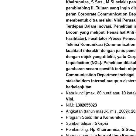
Khairunnisa, S.Sos., M.Si selaku pe
pembimbing II. Tujuan yang ingin di
peran Corporate Communication Depa
membentuk citra melalui Visi Perus
Terdepan Dalam Inovasi. Penelitian 
Broom yang meliputi Penasihat Ahli 
Fasilitator), Fasilitator Proses Pem
Teknisi Komunikasi (Communication T
kualitatif interaktif dengan jenis pen
dengan objek yang diteliti, yaitu C
Liquefaction (NGL). Penelitian dila
gambaran secara spesifik terkait obje
Communication Department sebagai
stakeholders internal maupun ekster
berkelanjutan.
Kata kunci (max. 80 huruf atau 10 kata
Visi.
NIM:
1302055023
Angkatan (tahun masuk, mis. 2009):
20
Program Studi:
Ilmu Komunikasi
Sumber tulisan:
Skripsi
Pembimbing:
Hj. Khairunnisa, S.Sos.,
Nama eJournal:
eJournal Ilmu Komun