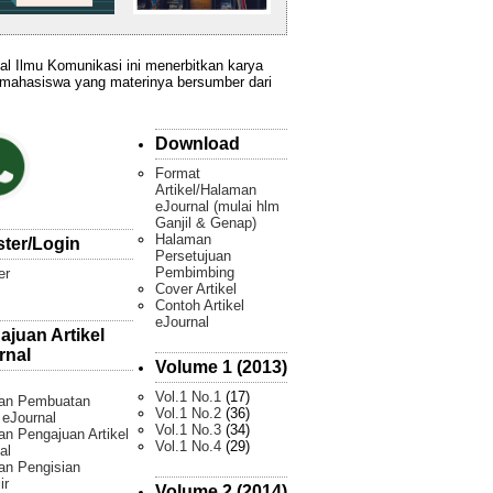
al Ilmu Komunikasi ini menerbitkan karya
 mahasiswa yang materinya bersumber dari
Download
Format
Artikel/Halaman
eJournal (mulai hlm
Ganjil & Genap)
Halaman
ster/Login
Persetujuan
Pembimbing
er
Cover Artikel
Contoh Artikel
eJournal
ajuan Artikel
rnal
Volume 1 (2013)
Vol.1 No.1
(17)
an Pembuatan
Vol.1 No.2
(36)
l eJournal
Vol.1 No.3
(34)
n Pengajuan Artikel
Vol.1 No.4
(29)
al
an Pengisian
ir
Volume 2 (2014)