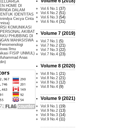
Volume 6 (2018)
 KELUARGA
EN HOME DI
Vol.6 No.1
(37)
RINDA DALAM
Vol.6 No.2
(51)
ENTUK IDENTITAS
Vol.6 No.3
(54)
Anindya Cecya Cinta
Vol.6 No.4
(31)
nnisa)
ORSI KOMUNIKASI
RPERSONAL AKIBAT
Volume 7 (2019)
AKU PHUBBING DI
NGAN MAHASISWA
Vol.7 No.1
(5)
 Fenomenologi
Vol.7 No.2
(21)
iswa Ilmu
Vol.7 No.3
(22)
ikasi FISIP UNMUL)
Vol.7 No.4
(23)
 Muhammad Anas
din)
Volume 8 (2020)
Vol.8 No.1
(21)
Vol.8 No.2
(21)
Vol.8 No.3
(12)
Vol.8 No.4
(9)
Volume 9 (2021)
Vol.9 No.1
(19)
Vol.9 No.2
(13)
Vol.9 No.3
(14)
Vol.9 No.4
(11)