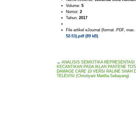
Volume:
5
Nomor:
2
Tahun:
2017
File artikel eJournal (format .PDF, max
52-53).pdf (89 kB)
←
ANALISIS SEMIOTIKA REPRESENTASI
KECANTIKAN PADA IKLAN PANTENE TOT
DAMAGE CARE 10 VERSI RALINE SHAH D
TELEVISI (Christiyani Martha Sebayang)