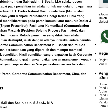
mbimbing I dan Sabiruddin, S.Sos.I., M.A selaku dosen
capai pada penelitian ini adalah untuk mengetahui bagaimana
rtment PT. Badak Natural Gas Liquefaction (NGL) dalam
eJourn
ahaan yaitu Menjadi Perusahaan Energi Kelas Dunia Yang
ilmiah
ini menitikberatkan pada peran komunikator menurut Dozier &
skripsi
(Expert Prescriber), Fasilitator Komunikasi (Communication
ecahan Masalah (Problem Solving Process Fasilitator), dan
echnician). Metode penelitian yang dilakukan adalah
elitian deskriptif, ialah dengan adanya interaksi antara penulis
orporate Communication Department PT. Badak Natural Gas
kukan berdasar data yang diperoleh dan mampu memberi
Regi
k penelitian. Hasil penelitian yang didapatkan ialah Corporate
 komunikator dapat menyampaikan pesan manajemen kepada
Regist
Log in
nal yang sejalan dengan Visi perusahaan secara baik dan
Peng
):
Peran, Corporate Communication Department, Citra, dan
eJou
Home
Pandu
13
Artike
Pandua
eJourn
Pandu
 M.Si dan Sabiruddin, S.Sos.I., M.A
Formul
ikasi