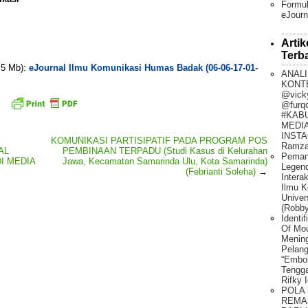
Formul
eJourn
Artik
Terb
. 5 Mb):
eJournal Ilmu Komunikasi Humas Badak (06-06-17-01-
ANALI
KONT
@vick
@furq
#KAB
MEDIA
INSTA
KOMUNIKASI PARTISIPATIF PADA PROGRAM POS
Ramza
AL
PEMBINAAN TERPADU (Studi Kasus di Kelurahan
Peman
I MEDIA
Jawa, Kecamatan Samarinda Ulu, Kota Samarinda)
Legen
(Febrianti Soleha)
→
Intera
Ilmu K
Univer
(Robby
Identi
Of Mo
Mening
Pelang
“Embo
Tengg
Rifky 
POLA
REMA