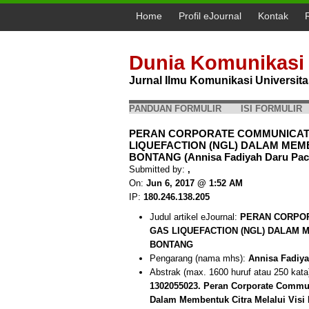
Home
Profil eJournal
Kontak
Dunia Komunikasi
Jurnal Ilmu Komunikasi Universi
PANDUAN FORMULIR
ISI FORMULIR
PERAN CORPORATE COMMUNICATI
LIQUEFACTION (NGL) DALAM MEMB
BONTANG (Annisa Fadiyah Daru Paci
Submitted by:
,
On:
Jun 6, 2017 @ 1:52 AM
IP:
180.246.138.205
Judul artikel eJournal:
PERAN CORPOR
GAS LIQUEFACTION (NGL) DALAM 
BONTANG
Pengarang (nama mhs):
Annisa Fadiya
Abstrak (max. 1600 huruf atau 250 kata
1302055023. Peran Corporate Commun
Dalam Membentuk Citra Melalui Visi 