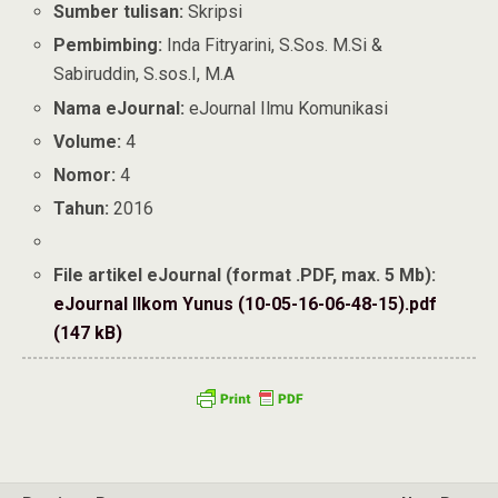
Sumber tulisan:
Skripsi
Pembimbing:
Inda Fitryarini, S.Sos. M.Si &
Sabiruddin, S.sos.I, M.A
Nama eJournal:
eJournal Ilmu Komunikasi
Volume:
4
Nomor:
4
Tahun:
2016
File artikel eJournal (format .PDF, max. 5 Mb):
eJournal Ilkom Yunus (10-05-16-06-48-15).pdf
(147 kB)