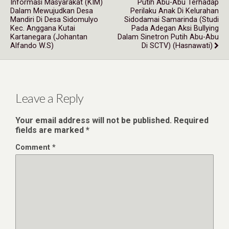
Informasi Masyarakat (KIM)
Putih Abu-Abu Terhadap
Dalam Mewujudkan Desa
Perilaku Anak Di Kelurahan
Mandiri Di Desa Sidomulyo
Sidodamai Samarinda (studi
Kec. Anggana Kutai
Pada Adegan Aksi Bullying
Kartanegara (Johantan
Dalam Sinetron Putih Abu-Abu
Alfando W.S)
Di SCTV) (hasnawati)
Leave a Reply
Your email address will not be published.
Required
fields are marked
*
Comment
*