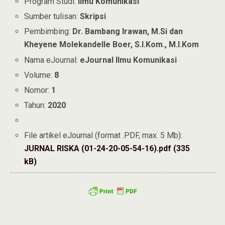
Program Studi:
Ilmu Komunikasi
Sumber tulisan:
Skripsi
Pembimbing:
Dr. Bambang Irawan, M.Si dan
Kheyene Molekandelle Boer, S.I.Kom., M.I.Kom
Nama eJournal:
eJournal Ilmu Komunikasi
Volume:
8
Nomor:
1
Tahun:
2020
File artikel eJournal (format .PDF, max. 5 Mb):
JURNAL RISKA (01-24-20-05-54-16).pdf (335
kB)