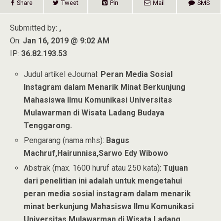
Share
Tweet
Pin
Mail
SMS
Submitted by:
,
On:
Jan 16, 2019 @ 9:02 AM
IP:
36.82.193.53
Judul artikel eJournal:
Peran Media Sosial
Instagram dalam Menarik Minat Berkunjung
Mahasiswa Ilmu Komunikasi Universitas
Mulawarman di Wisata Ladang Budaya
Tenggarong.
Pengarang (nama mhs):
Bagus
Machruf,Hairunnisa,Sarwo Edy Wibowo
Abstrak (max. 1600 huruf atau 250 kata):
Tujuan
dari penelitian ini adalah untuk mengetahui
peran media sosial instagram dalam menarik
minat berkunjung Mahasiswa Ilmu Komunikasi
Universitas Mulawarman di Wisata Ladang