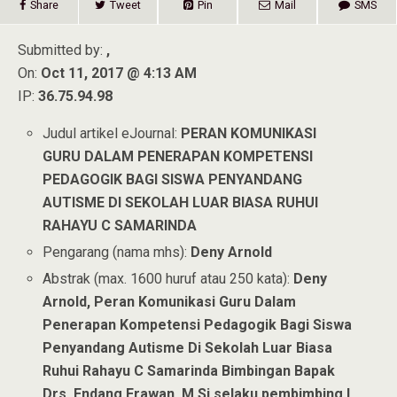
Share
Tweet
Pin
Mail
SMS
Submitted by:
,
On:
Oct 11, 2017 @ 4:13 AM
IP:
36.75.94.98
Judul artikel eJournal:
PERAN KOMUNIKASI
GURU DALAM PENERAPAN KOMPETENSI
PEDAGOGIK BAGI SISWA PENYANDANG
AUTISME DI SEKOLAH LUAR BIASA RUHUI
RAHAYU C SAMARINDA
Pengarang (nama mhs):
Deny Arnold
Abstrak (max. 1600 huruf atau 250 kata):
Deny
Arnold, Peran Komunikasi Guru Dalam
Penerapan Kompetensi Pedagogik Bagi Siswa
Penyandang Autisme Di Sekolah Luar Biasa
Ruhui Rahayu C Samarinda Bimbingan Bapak
Drs. Endang Erawan, M.Si selaku pembimbing I