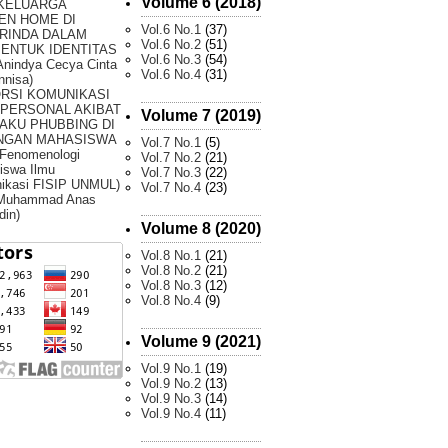
Volume 6 (2018)
 KELUARGA
EN HOME DI
Vol.6 No.1
(37)
RINDA DALAM
Vol.6 No.2
(51)
ENTUK IDENTITAS
Vol.6 No.3
(54)
Anindya Cecya Cinta
Vol.6 No.4
(31)
nnisa)
ORSI KOMUNIKASI
RPERSONAL AKIBAT
Volume 7 (2019)
AKU PHUBBING DI
NGAN MAHASISWA
Vol.7 No.1
(5)
 Fenomenologi
Vol.7 No.2
(21)
iswa Ilmu
Vol.7 No.3
(22)
ikasi FISIP UNMUL)
Vol.7 No.4
(23)
 Muhammad Anas
din)
Volume 8 (2020)
Vol.8 No.1
(21)
Vol.8 No.2
(21)
Vol.8 No.3
(12)
Vol.8 No.4
(9)
Volume 9 (2021)
Vol.9 No.1
(19)
Vol.9 No.2
(13)
Vol.9 No.3
(14)
Vol.9 No.4
(11)