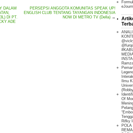
Formul
eJourn
TY DALAM
PERSEPSI ANGGOTA KOMUNITAS SPEAK UP!
TAN,
ENGLISH CLUB TENTANG TAYANGAN INDONESIA
) DI PT.
NOW DI METRO TV (Della)
→
Artik
CKY ADE
Terb
ANALI
KONT
@vick
@furq
#KAB
MEDIA
INSTA
Ramza
Peman
Legen
Intera
Ilmu K
Univer
(Robby
Identi
Of Mo
Mening
Pelang
“Embo
Tengg
Rifky 
POLA
REMA