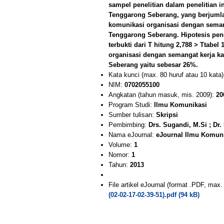
sampel penelitian dalam penelitian 
Tenggarong Seberang, yang berjumla
komunikasi organisasi dengan seman
Tenggarong Seberang. Hipotesis pene
terbukti dari T hitung 2,788 > Ttabe
organisasi dengan semangat kerja k
Seberang yaitu sebesar 26%.
Kata kunci (max. 80 huruf atau 10 kata
NIM:
0702055100
Angkatan (tahun masuk, mis. 2009):
20
Program Studi:
Ilmu Komunikasi
Sumber tulisan:
Skripsi
Pembimbing:
Drs. Sugandi, M.Si ; Dr
Nama eJournal:
eJournal Ilmu Komun
Volume:
1
Nomor:
1
Tahun:
2013
File artikel eJournal (format .PDF, max
(02-02-17-02-39-51).pdf (94 kB)