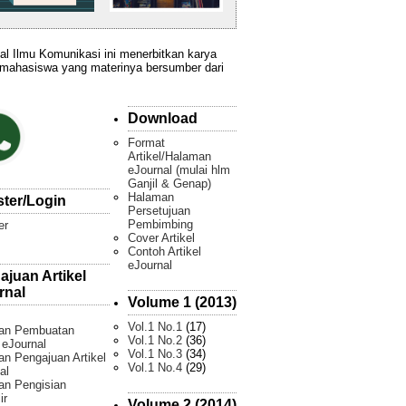
al Ilmu Komunikasi ini menerbitkan karya
 mahasiswa yang materinya bersumber dari
Download
Format
Artikel/Halaman
eJournal (mulai hlm
Ganjil & Genap)
Halaman
ster/Login
Persetujuan
Pembimbing
er
Cover Artikel
Contoh Artikel
eJournal
ajuan Artikel
rnal
Volume 1 (2013)
Vol.1 No.1
(17)
an Pembuatan
Vol.1 No.2
(36)
l eJournal
Vol.1 No.3
(34)
n Pengajuan Artikel
Vol.1 No.4
(29)
al
an Pengisian
ir
Volume 2 (2014)