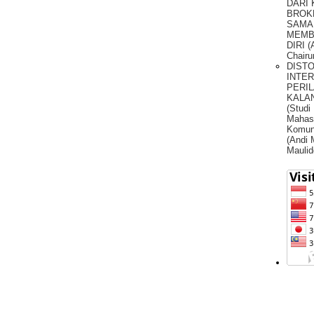
DARI
BROK
SAMA
MEMB
DIRI (
Chairu
DIST
INTE
PERIL
KALA
(Studi
Mahas
Komun
(Andi
Maulid