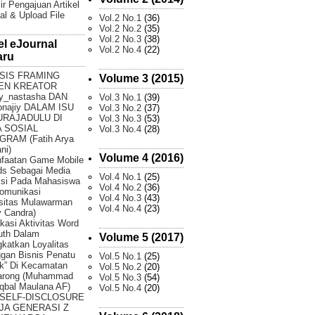
ir Pengajuan Artikel
al & Upload File
Vol.2 No.1
(36)
Vol.2 No.2
(35)
Vol.2 No.3
(38)
el eJournal
Vol.2 No.4
(22)
aru
SIS FRAMING
Volume 3 (2015)
EN KREATOR
y_nastasha DAN
Vol.3 No.1
(39)
onajiy DALAM ISU
Vol.3 No.2
(37)
URAJADULU DI
Vol.3 No.3
(53)
 SOSIAL
Vol.3 No.4
(28)
GRAM (Fatih Arya
ni)
Volume 4 (2016)
faatan Game Mobile
ds Sebagai Media
Vol.4 No.1
(25)
ksi Pada Mahasiswa
Vol.4 No.2
(36)
omunikasi
Vol.4 No.3
(43)
sitas Mulawarman
Vol.4 No.4
(23)
 Candra)
fikasi Aktivitas Word
uth Dalam
Volume 5 (2017)
katkan Loyalitas
gan Bisnis Penatu
Vol.5 No.1
(25)
k” Di Kecamatan
Vol.5 No.2
(20)
arong (Muhammad
Vol.5 No.3
(54)
Iqbal Maulana AF)
Vol.5 No.4
(20)
 SELF-DISCLOSURE
JA GENERASI Z