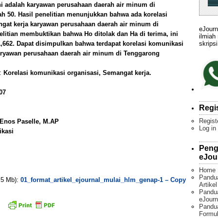
ini adalah karyawan perusahaan daerah air minum di
h 50. Hasil penelitian menunjukkan bahwa ada korelasi
gat kerja karyawan perusahaan daerah air minum di
eJourn
litian membuktikan bahwa Ho ditolak dan Ha di terima, ini
ilmiah
skripsi
l 1,662. Dapat disimpulkan bahwa terdapat korelasi komunikasi
aryawan perusahaan daerah air minum di Tenggarong
):
Korelasi komunikasi organisasi, Semangat kerja.
07
Regi
Regist
. Enos Paselle, M.AP
Log in
ikasi
Peng
eJou
Home
Pandu
. 5 Mb):
01_format_artikel_ejournal_mulai_hlm_genap-1 – Copy
Artike
Pandua
eJourn
Pandu
Formul