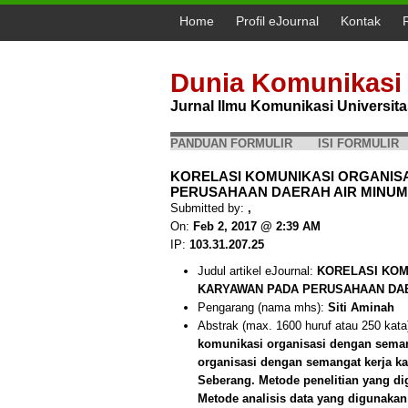
Home
Profil eJournal
Kontak
Dunia Komunikasi
Jurnal Ilmu Komunikasi Universi
PANDUAN FORMULIR
ISI FORMULIR
KORELASI KOMUNIKASI ORGANIS
PERUSAHAAN DAERAH AIR MINUM 
Submitted by:
,
On:
Feb 2, 2017 @ 2:39 AM
IP:
103.31.207.25
Judul artikel eJournal:
KORELASI KOM
KARYAWAN PADA PERUSAHAAN DAE
Pengarang (nama mhs):
Siti Aminah
Abstrak (max. 1600 huruf atau 250 kata
komunikasi organisasi dengan seman
organisasi dengan semangat kerja k
Seberang. Metode penelitian yang dig
Metode analisis data yang digunaka