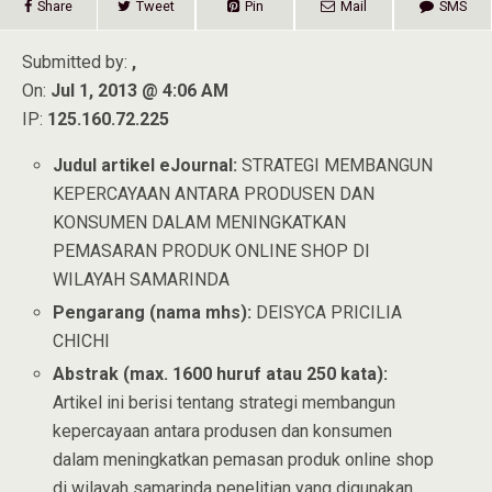
Share
Tweet
Pin
Mail
SMS
Submitted by:
,
On:
Jul 1, 2013 @ 4:06 AM
IP:
125.160.72.225
Judul artikel eJournal:
STRATEGI MEMBANGUN
KEPERCAYAAN ANTARA PRODUSEN DAN
KONSUMEN DALAM MENINGKATKAN
PEMASARAN PRODUK ONLINE SHOP DI
WILAYAH SAMARINDA
Pengarang (nama mhs):
DEISYCA PRICILIA
CHICHI
Abstrak (max. 1600 huruf atau 250 kata):
Artikel ini berisi tentang strategi membangun
kepercayaan antara produsen dan konsumen
dalam meningkatkan pemasan produk online shop
di wilayah samarinda penelitian yang digunakan