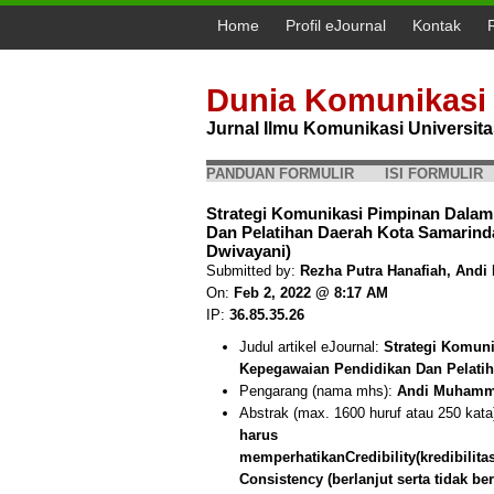
Home
Profil eJournal
Kontak
Dunia Komunikasi
Jurnal Ilmu Komunikasi Universi
PANDUAN FORMULIR
ISI FORMULIR
Strategi Komunikasi Pimpinan Dalam
Dan Pelatihan Daerah Kota Samarinda
Dwivayani)
Submitted by:
Rezha Putra Hanafiah, An
On:
Feb 2, 2022 @ 8:17 AM
IP:
36.85.35.26
Judul artikel eJournal:
Strategi Komun
Kepegawaian Pendidikan Dan Pelati
Pengarang (nama mhs):
Andi Muhammad
Abstrak (max. 1600 huruf atau 250 kata
harus
memperhatikanCredibility(kredibilitas
Consistency (berlanjut serta tidak be