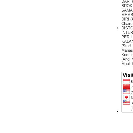
DARI
BROK
SAMA
MEMB
DIRI (
Chairu
DIST
INTE
PERIL
KALA
(Studi
Mahas
Komun
(Andi
Maulid