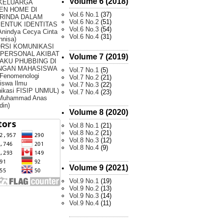
Volume 6 (2018)
 KELUARGA
EN HOME DI
Vol.6 No.1
(37)
RINDA DALAM
Vol.6 No.2
(51)
ENTUK IDENTITAS
Vol.6 No.3
(54)
Anindya Cecya Cinta
Vol.6 No.4
(31)
nnisa)
ORSI KOMUNIKASI
RPERSONAL AKIBAT
Volume 7 (2019)
AKU PHUBBING DI
NGAN MAHASISWA
Vol.7 No.1
(5)
 Fenomenologi
Vol.7 No.2
(21)
iswa Ilmu
Vol.7 No.3
(22)
ikasi FISIP UNMUL)
Vol.7 No.4
(23)
 Muhammad Anas
din)
Volume 8 (2020)
Vol.8 No.1
(21)
Vol.8 No.2
(21)
Vol.8 No.3
(12)
Vol.8 No.4
(9)
Volume 9 (2021)
Vol.9 No.1
(19)
Vol.9 No.2
(13)
Vol.9 No.3
(14)
Vol.9 No.4
(11)