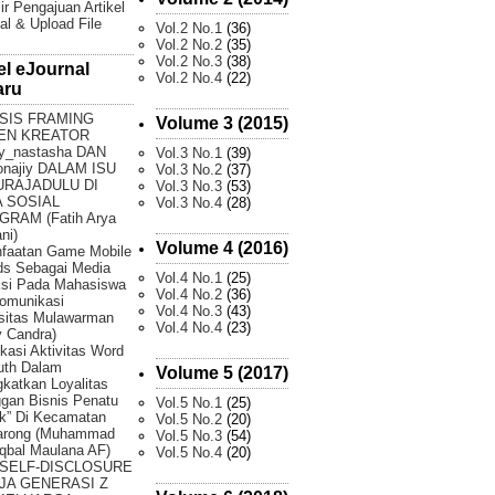
ir Pengajuan Artikel
al & Upload File
Vol.2 No.1
(36)
Vol.2 No.2
(35)
Vol.2 No.3
(38)
el eJournal
Vol.2 No.4
(22)
aru
SIS FRAMING
Volume 3 (2015)
EN KREATOR
y_nastasha DAN
Vol.3 No.1
(39)
onajiy DALAM ISU
Vol.3 No.2
(37)
URAJADULU DI
Vol.3 No.3
(53)
 SOSIAL
Vol.3 No.4
(28)
GRAM (Fatih Arya
ni)
Volume 4 (2016)
faatan Game Mobile
ds Sebagai Media
Vol.4 No.1
(25)
ksi Pada Mahasiswa
Vol.4 No.2
(36)
omunikasi
Vol.4 No.3
(43)
sitas Mulawarman
Vol.4 No.4
(23)
 Candra)
fikasi Aktivitas Word
uth Dalam
Volume 5 (2017)
katkan Loyalitas
gan Bisnis Penatu
Vol.5 No.1
(25)
k” Di Kecamatan
Vol.5 No.2
(20)
arong (Muhammad
Vol.5 No.3
(54)
Iqbal Maulana AF)
Vol.5 No.4
(20)
 SELF-DISCLOSURE
JA GENERASI Z