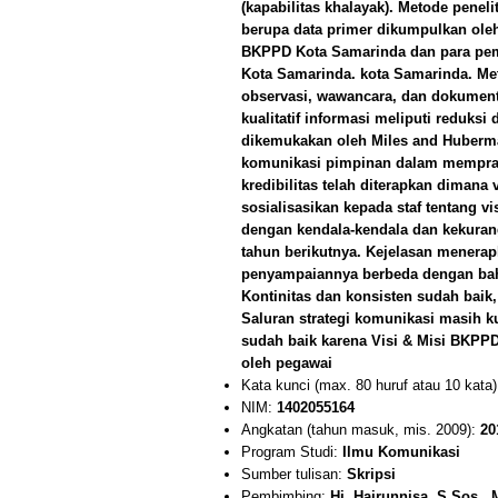
(kapabilitas khalayak). Metode peneli
berupa data primer dikumpulkan oleh
BKPPD Kota Samarinda dan para pe
Kota Samarinda. kota Samarinda. Me
observasi, wawancara, dan dokumenta
kualitatif informasi meliputi reduksi
dikemukakan oleh Miles and Huberman
komunikasi pimpinan dalam memprakt
kredibilitas telah diterapkan dimana 
sosialisasikan kepada staf tentang 
dengan kendala-kendala dan kekuran
tahun berikutnya. Kejelasan menerap
penyampaiannya berbeda dengan baha
Kontinitas dan konsisten sudah baik, 
Saluran strategi komunikasi masih k
sudah baik karena Visi & Misi BKP
oleh pegawai
Kata kunci (max. 80 huruf atau 10 kata
NIM:
1402055164
Angkatan (tahun masuk, mis. 2009):
20
Program Studi:
Ilmu Komunikasi
Sumber tulisan:
Skripsi
Pembimbing:
Hj. Hairunnisa, S.Sos.,