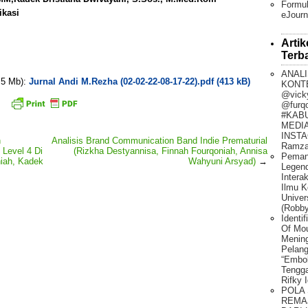
Formul
ikasi
eJourn
Artik
Terb
ANALI
. 5 Mb):
Jurnal Andi M.Rezha (02-02-22-08-17-22).pdf (413 kB)
KONT
@vick
@furq
#KAB
MEDIA
INSTA
n
Analisis Brand Communication Band Indie Prematurial
Ramza
Level 4 Di
(Rizkha Destyannisa, Finnah Fourqoniah, Annisa
Peman
niah, Kadek
Wahyuni Arsyad)
→
Legen
Intera
Ilmu K
Univer
(Robby
Identi
Of Mo
Mening
Pelang
“Embo
Tengg
Rifky 
POLA
REMA