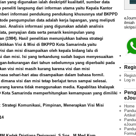
tian yang digunakan ialah deskriptif kualitatif, sumber data
 peneliti langsung dari informan utama yaitu Kepala Kantor
mberi informasi pendukung pendukung khususnya staf BKPPD
eJourn
tode pengumpulan data adalah kerja lapangan, yang meliputi
ilmiah
si. Analisis informasi yang digunakan adalah analisis
skripsi
 data, penyajian data serta penarik kesimpulan yang
 (1984). Hasil penelitian menunjukkan bahwa strategi
ikkan Visi & Misi di BKPPD Kota Samarinda yaitu
visi dan misi disampaikan oleh kepala bidang lalu di
visi dan misi. Isi yang terkandung sudah bagus menyesuaikan
gan-kekurangan dari tahun sebelumnya yang diperbaiki pada
Regi
kan visi misi masih kurang karena visi dan misi
sa sehari-hari atau disampaikan dalam bahasa formil.
Regist
Log in
dimana visi dan misi tetap berlajut terus sampai selesai.
urang karena tidak menggunakan media. Kapablitas khalayak
Peng
PD Kota Samarinda memperhitungkan kemampuan yang dimiliki
eJou
):
Strategi Komunikasi, Pimpinan, Menerapkan Visi Misi
Home
Pandu
Artike
14
Pandua
eJourn
Pandu
Formul
 MM,Kadek Dristiana Dwivayani, S.Sos., M.Med.Kom