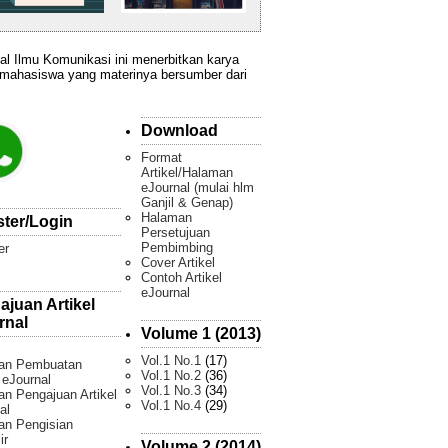
al Ilmu Komunikasi ini menerbitkan karya
 mahasiswa yang materinya bersumber dari
Download
Format
Artikel/Halaman
eJournal (mulai hlm
Ganjil & Genap)
Halaman
ster/Login
Persetujuan
Pembimbing
er
Cover Artikel
Contoh Artikel
eJournal
ajuan Artikel
rnal
Volume 1 (2013)
Vol.1 No.1
(17)
an Pembuatan
Vol.1 No.2
(36)
l eJournal
Vol.1 No.3
(34)
n Pengajuan Artikel
Vol.1 No.4
(29)
al
an Pengisian
ir
Volume 2 (2014)