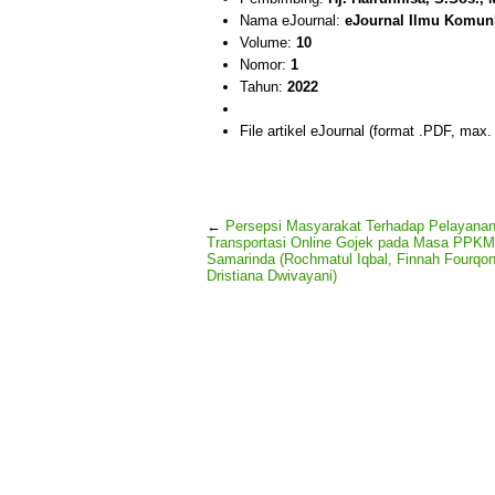
Nama eJournal:
eJournal Ilmu Komun
Volume:
10
Nomor:
1
Tahun:
2022
File artikel eJournal (format .PDF, max
←
Persepsi Masyarakat Terhadap Pelayana
Transportasi Online Gojek pada Masa PPKM 
Samarinda (Rochmatul Iqbal, Finnah Fourqo
Dristiana Dwivayani)