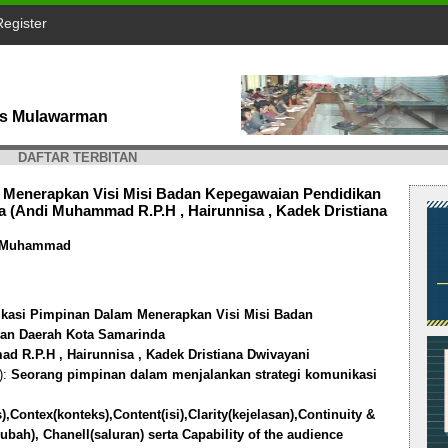
Register
tas Mulawarman
DAFTAR TERBITAN
 Menerapkan Visi Misi Badan Kepegawaian Pendidikan
 (Andi Muhammad R.P.H , Hairunnisa , Kadek Dristiana
di Muhammad
ikasi Pimpinan Dalam Menerapkan Visi Misi Badan
han Daerah Kota Samarinda
 R.P.H , Hairunnisa , Kadek Dristiana Dwivayani
):
Seorang pimpinan dalam menjalankan strategi komunikasi
),Contex(konteks),Content(isi),Clarity(kejelasan),Continuity &
rubah), Chanell(saluran) serta Capability of the audience