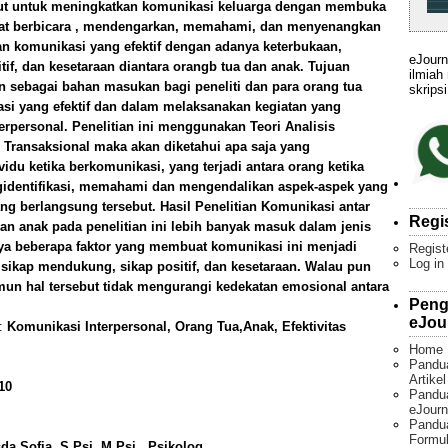
untut untuk meningkatkan komunikasi keluarga dengan membuka
pat berbicara , mendengarkan, memahami, dan menyenangkan
an komunikasi yang efektif dengan adanya keterbukaan,
eJourn
if, dan kesetaraan diantara orangb tua dan anak. Tujuan
ilmiah
kan sebagai bahan masukan bagi peneliti dan para orang tua
skripsi
i yang efektif dan dalam melaksanakan kegiatan yang
personal. Penelitian ini menggunakan Teori Analisis
s Transaksional maka akan diketahui apa saja yang
vidu ketika berkomunikasi, yang terjadi antara orang ketika
identifikasi, memahami dan mengendalikan aspek-aspek yang
ng berlangsung tersebut. Hasil Penelitian Komunikasi antar
Regi
 dan anak pada penelitian ini lebih banyak masuk dalam jenis
ya beberapa faktor yang membuat komunikasi ini menjadi
Regist
Log in
i, sikap mendukung, sikap positif, dan kesetaraan. Walau pun
amun hal tersebut tidak mengurangi kedekatan emosional antara
Peng
eJou
):
Komunikasi Interpersonal, Orang Tua,Anak, Efektivitas
Home
Pandu
Artike
10
Pandua
eJourn
Pandu
Formul
da Sofia, S.Psi.,M.Psi., Psikolog