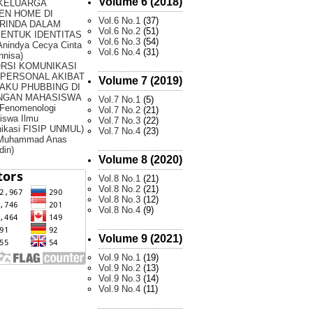
Volume 6 (2018)
 KELUARGA
EN HOME DI
Vol.6 No.1
(37)
RINDA DALAM
Vol.6 No.2
(51)
ENTUK IDENTITAS
Vol.6 No.3
(54)
Anindya Cecya Cinta
Vol.6 No.4
(31)
nnisa)
ORSI KOMUNIKASI
RPERSONAL AKIBAT
Volume 7 (2019)
AKU PHUBBING DI
NGAN MAHASISWA
Vol.7 No.1
(5)
 Fenomenologi
Vol.7 No.2
(21)
iswa Ilmu
Vol.7 No.3
(22)
ikasi FISIP UNMUL)
Vol.7 No.4
(23)
 Muhammad Anas
din)
Volume 8 (2020)
Vol.8 No.1
(21)
Vol.8 No.2
(21)
Vol.8 No.3
(12)
Vol.8 No.4
(9)
Volume 9 (2021)
Vol.9 No.1
(19)
Vol.9 No.2
(13)
Vol.9 No.3
(14)
Vol.9 No.4
(11)