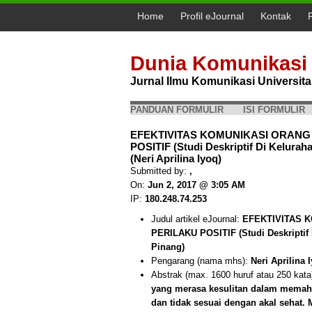
Home
Profil eJournal
Kontak
Dunia Komunikasi
Jurnal Ilmu Komunikasi Universi
PANDUAN FORMULIR
ISI FORMULIR
EFEKTIVITAS KOMUNIKASI ORAN
POSITIF (Studi Deskriptif Di Kelura
(Neri Aprilina Iyoq)
Submitted by:
,
On:
Jun 2, 2017 @ 3:05 AM
IP:
180.248.74.253
Judul artikel eJournal:
EFEKTIVITAS 
PERILAKU POSITIF (Studi Deskriptif
Pinang)
Pengarang (nama mhs):
Neri Aprilina 
Abstrak (max. 1600 huruf atau 250 kata
yang merasa kesulitan dalam memaham
dan tidak sesuai dengan akal sehat