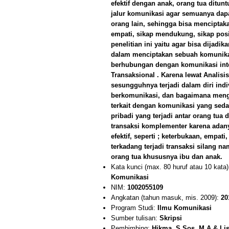
efektif dengan anak, orang tua dit
jalur komunikasi agar semuanya da
orang lain, sehingga bisa menciptak
empati, sikap mendukung, sikap posit
penelitian ini yaitu agar bisa dijadi
dalam menciptakan sebuah komunikas
berhubungan dengan komunikasi inter
Transaksional . Karena lewat Analisi
sesungguhnya terjadi dalam diri indi
berkomunikasi, dan bagaimana meng
terkait dengan komunikasi yang seda
pribadi yang terjadi antar orang tua
transaksi komplementer karena adan
efektif, seperti ; keterbukaan, empat
terkadang terjadi transaksi silang n
orang tua khususnya ibu dan anak.
Kata kunci (max. 80 huruf atau 10 kata
Komunikasi
NIM:
1002055109
Angkatan (tahun masuk, mis. 2009):
20
Program Studi:
Ilmu Komunikasi
Sumber tulisan:
Skripsi
Pembimbing:
Hikma, S.Sos. M.A & Lis