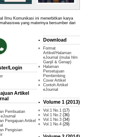
al Ilmu Komunikasi ini menerbitkan karya
 mahasiswa yang materinya bersumber dari
Download
Format
Artikel/Halaman
eJournal (mulai hlm
Ganjil & Genap)
Halaman
ster/Login
Persetujuan
Pembimbing
er
Cover Artikel
Contoh Artikel
eJournal
ajuan Artikel
rnal
Volume 1 (2013)
Vol.1 No.1
(17)
an Pembuatan
Vol.1 No.2
(36)
l eJournal
Vol.1 No.3
(34)
n Pengajuan Artikel
Vol.1 No.4
(29)
al
an Pengisian
ir
Volume 2 (2014)