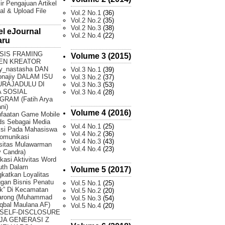
ir Pengajuan Artikel
al & Upload File
Vol.2 No.1
(36)
Vol.2 No.2
(35)
Vol.2 No.3
(38)
el eJournal
Vol.2 No.4
(22)
aru
SIS FRAMING
Volume 3 (2015)
EN KREATOR
y_nastasha DAN
Vol.3 No.1
(39)
onajiy DALAM ISU
Vol.3 No.2
(37)
URAJADULU DI
Vol.3 No.3
(53)
 SOSIAL
Vol.3 No.4
(28)
GRAM (Fatih Arya
ni)
Volume 4 (2016)
faatan Game Mobile
ds Sebagai Media
Vol.4 No.1
(25)
ksi Pada Mahasiswa
Vol.4 No.2
(36)
omunikasi
Vol.4 No.3
(43)
sitas Mulawarman
Vol.4 No.4
(23)
 Candra)
fikasi Aktivitas Word
uth Dalam
Volume 5 (2017)
katkan Loyalitas
gan Bisnis Penatu
Vol.5 No.1
(25)
k” Di Kecamatan
Vol.5 No.2
(20)
arong (Muhammad
Vol.5 No.3
(54)
Iqbal Maulana AF)
Vol.5 No.4
(20)
 SELF-DISCLOSURE
JA GENERASI Z