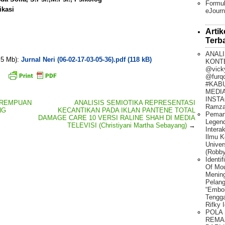
Formul
ikasi
eJourn
Artik
Terb
ANALI
. 5 Mb):
Jurnal Neri (06-02-17-03-05-36).pdf (118 kB)
KONT
@vick
@furq
#KAB
MEDIA
INSTA
EREMPUAN
ANALISIS SEMIOTIKA REPRESENTASI
Ramza
NG
KECANTIKAN PADA IKLAN PANTENE TOTAL
Peman
DAMAGE CARE 10 VERSI RALINE SHAH DI MEDIA
Legen
TELEVISI (Christiyani Martha Sebayang)
→
Intera
Ilmu K
Univer
(Robby
Identi
Of Mo
Mening
Pelang
“Embo
Tengg
Rifky 
POLA
REMA