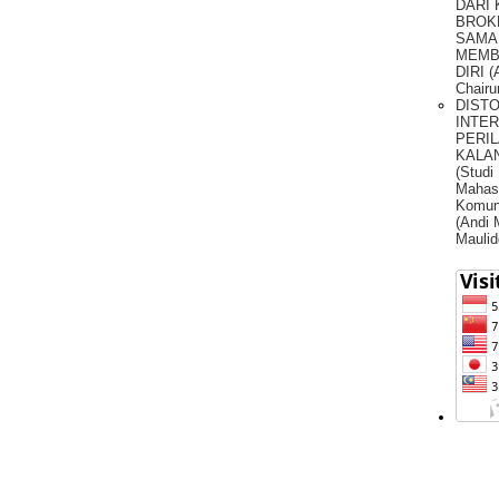
DARI
BROK
SAMA
MEMB
DIRI (
Chairu
DIST
INTE
PERIL
KALA
(Studi
Mahas
Komun
(Andi
Maulid