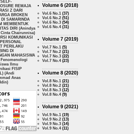
SELF-
Volume 6 (2018)
LOSURE REMAJA
ASI Z DARI
Vol.6 No.1
(37)
ARGA BROKEN
Vol.6 No.2
(51)
 DI SAMARINDA
Vol.6 No.3
(54)
M MEMBENTUK
Vol.6 No.4
(31)
ITAS DIRI (Anindya
Cinta Chairunnisa)
ORSI KOMUNIKASI
Volume 7 (2019)
RPERSONAL
T PERILAKU
Vol.7 No.1
(5)
ING DI
Vol.7 No.2
(21)
NGAN MAHASISWA
Vol.7 No.3
(22)
i Fenomenologi
Vol.7 No.4
(23)
iswa Ilmu
ikasi FISIP
Volume 8 (2020)
) (Andi
mmad Anas
Vol.8 No.1
(21)
ddin)
Vol.8 No.2
(21)
Vol.8 No.3
(12)
Vol.8 No.4
(9)
Volume 9 (2021)
Vol.9 No.1
(19)
Vol.9 No.2
(13)
Vol.9 No.3
(14)
Vol.9 No.4
(11)