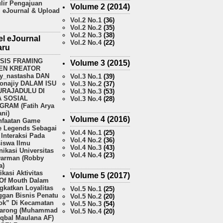
lir Pengajuan
Volume 2 (2014)
l eJournal & Upload
Vol.2 No.1
(36)
Vol.2 No.2
(35)
Vol.2 No.3
(38)
el eJournal
Vol.2 No.4
(22)
aru
ISIS FRAMING
Volume 3 (2015)
EN KREATOR
y_nastasha DAN
Vol.3 No.1
(39)
onajiy DALAM ISU
Vol.3 No.2
(37)
URAJADULU DI
Vol.3 No.3
(53)
A SOSIAL
Vol.3 No.4
(28)
GRAM (Fatih Arya
ni)
Volume 4 (2016)
faatan Game
e Legends Sebagai
Vol.4 No.1
(25)
Interaksi Pada
Vol.4 No.2
(36)
iswa Ilmu
Vol.4 No.3
(43)
ikasi Universitas
Vol.4 No.4
(23)
arman (Robby
a)
fikasi Aktivitas
Volume 5 (2017)
Of Mouth Dalam
gkatkan Loyalitas
Vol.5 No.1
(25)
ggan Bisnis Penatu
Vol.5 No.2
(20)
k” Di Kecamatan
Vol.5 No.3
(54)
arong (Muhammad
Vol.5 No.4
(20)
Iqbal Maulana AF)