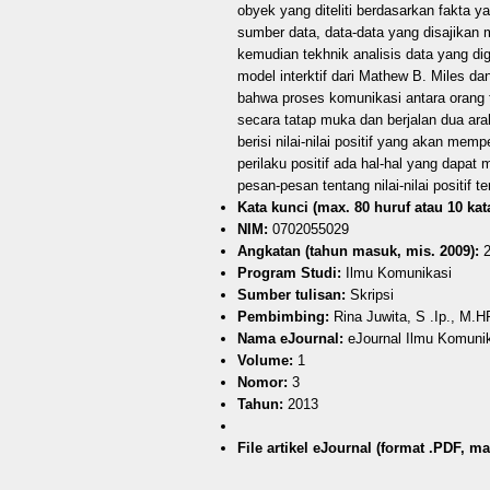
obyek yang diteliti berdasarkan fakta
sumber data, data-data yang disajikan
kemudian tekhnik analisis data yang digu
model interktif dari Mathew B. Miles da
bahwa proses komunikasi antara orang 
secara tatap muka dan berjalan dua ar
berisi nilai-nilai positif yang akan me
perilaku positif ada hal-hal yang da
pesan-pesan tentang nilai-nilai positif t
Kata kunci (max. 80 huruf atau 10 kata
NIM:
0702055029
Angkatan (tahun masuk, mis. 2009):
2
Program Studi:
Ilmu Komunikasi
Sumber tulisan:
Skripsi
Pembimbing:
Rina Juwita, S .Ip., M.H
Nama eJournal:
eJournal Ilmu Komuni
Volume:
1
Nomor:
3
Tahun:
2013
File artikel eJournal (format .PDF, ma