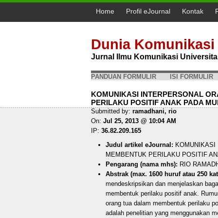
Home
Profil eJournal
Kontak
Dunia Komunikasi
Jurnal Ilmu Komunikasi Universi
PANDUAN FORMULIR
ISI FORMULIR
KOMUNIKASI INTERPERSONAL O
PERILAKU POSITIF ANAK PADA MU
Submitted by:
ramadhani, rio
On:
Jul 25, 2013 @ 10:04 AM
IP:
36.82.209.165
Judul artikel eJournal:
KOMUNIKASI 
MEMBENTUK PERILAKU POSITIF AN
Pengarang (nama mhs):
RIO RAMAD
Abstrak (max. 1600 huruf atau 250 kat
mendeskripsikan dan menjelaskan baga
membentuk perilaku positif anak. Rum
orang tua dalam membentuk perilaku pos
adalah penelitian yang menggunakan m