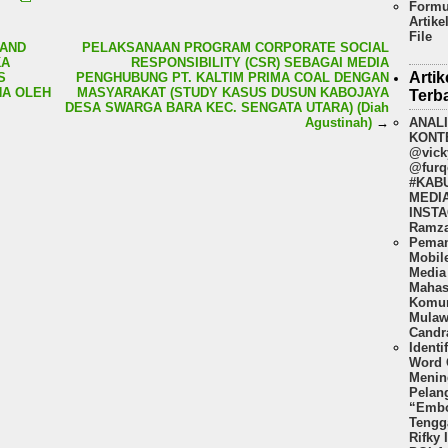
Formu
Artike
File
BAND
PELAKSANAAN PROGRAM CORPORATE SOCIAL
KA
RESPONSIBILITY (CSR) SEBAGAI MEDIA
Artik
S
PENGHUBUNG PT. KALTIM PRIMA COAL DENGAN
NA OLEH
MASYARAKAT (STUDY KASUS DUSUN KABOJAYA
Terb
DESA SWARGA BARA KEC. SENGATA UTARA) (Diah
ANAL
Agustinah)
→
KONT
@vick
@furq
#KAB
MEDI
INSTA
Ramza
Peman
Mobil
Media 
Mahas
Komun
Mulaw
Candr
Identi
Word 
Menin
Pelan
“Embo
Tengg
Rifky 