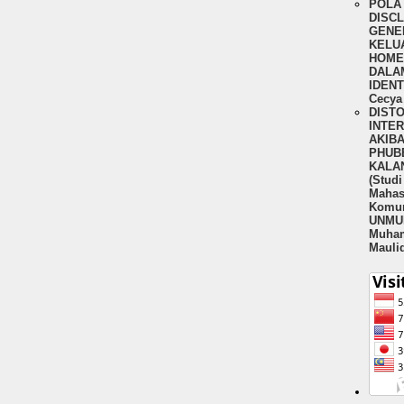
POLA 
DISC
GENER
KELU
HOME
DALA
IDENT
Cecya 
DIST
INTE
AKIBA
PHUBB
KALA
(Stud
Mahas
Komun
UNMUL
Muha
Mauli