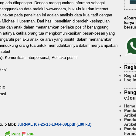
 yang ada dilapangan. Dengan menggunakan informan sebagai
 menggunakan data melalui wawancara, buku-buku dan internet,
nakan pada penelitian ini adalah analisis data kualitatif dengan
eJour
n Michael Huberman. Dari hasil penelitian diperoleh kesimpulan
karya
bersum
tua dan anak dalam menanamkan perilaku positif berlangsung
ah artinya ketika orang tua mengkomunikasikan pesan-pesan yang
mpengaruhi perilaku anak ke arah yang positif, dalam menanamkan
pat mendukung orang tua untuk memudahkannya dalam menyampaikan
ersebut
):
Komunikasi interpersonal, Perilaku positif
Regi
007
Regist
Log i
RIR
Peng
kasi
eJou
Home
Pandu
Artike
Pandu
Artike
x. 5 Mb):
JURNAL (07-25-13-10-04-39).pdf (180 kB)
Pandu
Formu