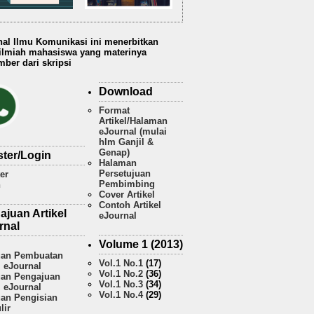
nal Ilmu Komunikasi ini menerbitkan
 ilmiah mahasiswa yang materinya
ber dari skripsi
Download
Format
Artikel/Halaman
eJournal (mulai
hlm Ganjil &
Genap)
ster/Login
Halaman
Persetujuan
er
Pembimbing
n
Cover Artikel
Contoh Artikel
ajuan Artikel
eJournal
rnal
Volume 1 (2013)
an Pembuatan
Vol.1 No.1
(17)
l eJournal
Vol.1 No.2
(36)
an Pengajuan
Vol.1 No.3
(34)
l eJournal
Vol.1 No.4
(29)
an Pengisian
lir