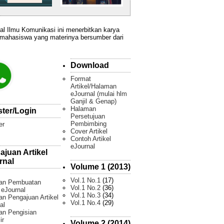
al Ilmu Komunikasi ini menerbitkan karya
 mahasiswa yang materinya bersumber dari
Download
Format
Artikel/Halaman
eJournal (mulai hlm
Ganjil & Genap)
Halaman
ster/Login
Persetujuan
Pembimbing
er
Cover Artikel
Contoh Artikel
eJournal
ajuan Artikel
rnal
Volume 1 (2013)
Vol.1 No.1
(17)
an Pembuatan
Vol.1 No.2
(36)
l eJournal
Vol.1 No.3
(34)
n Pengajuan Artikel
Vol.1 No.4
(29)
al
an Pengisian
ir
Volume 2 (2014)