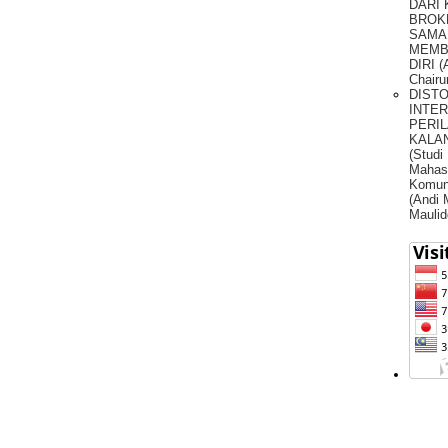
DARI
BROK
SAMA
MEMB
DIRI (
Chairu
DIST
INTE
PERIL
KALA
(Studi
Mahas
Komun
(Andi
Maulid