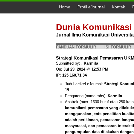
Home
Profil eJournal
Kontak
Dunia Komunikasi
Jurnal Ilmu Komunikasi Universi
PANDUAN FORMULIR
ISI FORMULIR
Strategi Komunikasi Pemasaran UKM
Submitted by:
, Karmila
On:
Jul 29, 2024 @ 12:53 PM
IP:
125.160.71.34
Judul artikel eJournal:
Strategi Komun
19
Pengarang (nama mhs):
Karmila
Abstrak (max. 1600 huruf atau 250 kata
komunikasi pemasaran yang dilakuka
menggunakan jenis penelitian kualitat
adalah periklanan, pemasaran langs
masyarakat, dan pemasaran interaktif
pengumpulan data dilakukan dengan 