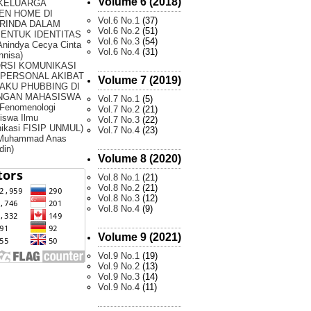
Volume 6 (2018)
 KELUARGA
EN HOME DI
Vol.6 No.1
(37)
RINDA DALAM
Vol.6 No.2
(51)
ENTUK IDENTITAS
Vol.6 No.3
(54)
Anindya Cecya Cinta
Vol.6 No.4
(31)
nnisa)
ORSI KOMUNIKASI
RPERSONAL AKIBAT
Volume 7 (2019)
AKU PHUBBING DI
NGAN MAHASISWA
Vol.7 No.1
(5)
 Fenomenologi
Vol.7 No.2
(21)
iswa Ilmu
Vol.7 No.3
(22)
ikasi FISIP UNMUL)
Vol.7 No.4
(23)
 Muhammad Anas
din)
Volume 8 (2020)
Vol.8 No.1
(21)
Vol.8 No.2
(21)
Vol.8 No.3
(12)
Vol.8 No.4
(9)
Volume 9 (2021)
Vol.9 No.1
(19)
Vol.9 No.2
(13)
Vol.9 No.3
(14)
Vol.9 No.4
(11)