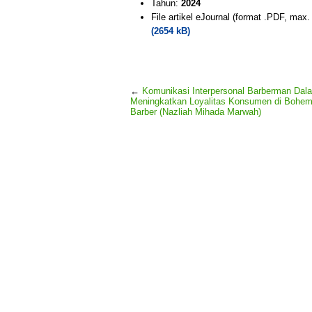
Tahun:
2024
File artikel eJournal (format .PDF, max
(2654 kB)
←
Komunikasi Interpersonal Barberman Dal
Meningkatkan Loyalitas Konsumen di Bohem
Barber (Nazliah Mihada Marwah)