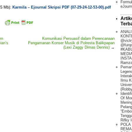
Formul
eJourn
. 5 Mb):
Karmila – Ejournal Skripsi PDF (07-29-24-12-53-00).pdf
Artik
Terb
ANALI
KONT
am
Komunikasi Persuasif dalam Perencanaan
@vick
ian’s
Pengamanan Konser Musik di Polresta Balikpapan
@furq
(Lexi Zaggy Dimas Dennis)
→
#KAB
MEDIA
INSTA
Ramza
Peman
Legen
Intera
Ilmu K
Univer
(Robby
Identi
Of Mo
Mening
Pelang
“Embo
Tengg
Rifky 
POLA
REMA