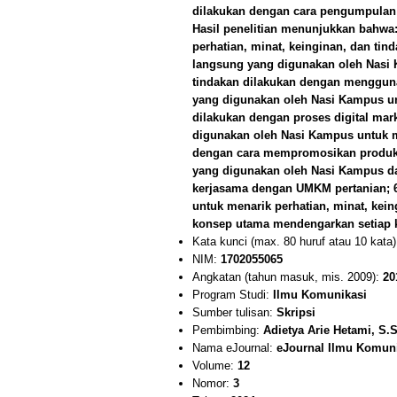
dilakukan dengan cara pengumpulan d
Hasil penelitian menunjukkan bahwa:
perhatian, minat, keinginan, dan tin
langsung yang digunakan oleh Nasi 
tindakan dilakukan dengan mengguna
yang digunakan oleh Nasi Kampus unt
dilakukan dengan proses digital mark
digunakan oleh Nasi Kampus untuk me
dengan cara mempromosikan produk s
yang digunakan oleh Nasi Kampus d
kerjasama dengan UMKM pertanian; 6
untuk menarik perhatian, minat, kei
konsep utama mendengarkan setiap 
Kata kunci (max. 80 huruf atau 10 kata
NIM:
1702055065
Angkatan (tahun masuk, mis. 2009):
20
Program Studi:
Ilmu Komunikasi
Sumber tulisan:
Skripsi
Pembimbing:
Adietya Arie Hetami, S
Nama eJournal:
eJournal Ilmu Komun
Volume:
12
Nomor:
3