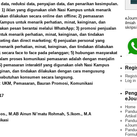
ata, reduksi data, penyajian data, dan penarikan kesimpulan.
 1) iklan yang digunakan oleh Nasi Kampus untuk menarik
dakan dilakukan secara online dan offline; 2) pemasaran
eJourn
Kampus untuk menarik perhatian, minat, keinginan, dan
ilmiah
skripsi
kan pesan berantai melalui WhatsApp; 3) promosi penjualan
uk menarik perhatian, minat, keinginan, dan tindakan
eting dan direct marketing; 4) penjualan personal yang
narik perhatian, minat, keinginan, dan tindakan dilakukan
ecara face to face pada pelanggan; 5) hubungan masyarakat
alam proses komunikasi pemasaran adalah dengan menjalin
) pemasaran interaktif yang digunakan oleh Nasi Kampus
Regi
nginan, dan tindakan dilakukan dengan cara mengusung
Regist
kebutuhan konsumen secara langsung.
Log in
):
UKM, Pemasaran, Bauran Promosi, Komunikasi
Peng
17
eJou
Home
Pandu
.Sos., M.AB Ainun Ni’matu Rohmah, S.Ikom., M.A
Artike
ikasi
Pandua
eJourn
Pandu
Formul