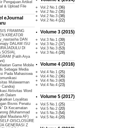
ir Pengajuan Artikel
al & Upload File
Vol.2 No.1
(36)
Vol.2 No.2
(35)
Vol.2 No.3
(38)
el eJournal
Vol.2 No.4
(22)
aru
SIS FRAMING
Volume 3 (2015)
EN KREATOR
y_nastasha DAN
Vol.3 No.1
(39)
onajiy DALAM ISU
Vol.3 No.2
(37)
URAJADULU DI
Vol.3 No.3
(53)
 SOSIAL
Vol.3 No.4
(28)
GRAM (Fatih Arya
ni)
Volume 4 (2016)
faatan Game Mobile
ds Sebagai Media
Vol.4 No.1
(25)
ksi Pada Mahasiswa
Vol.4 No.2
(36)
omunikasi
Vol.4 No.3
(43)
sitas Mulawarman
Vol.4 No.4
(23)
 Candra)
fikasi Aktivitas Word
uth Dalam
Volume 5 (2017)
katkan Loyalitas
gan Bisnis Penatu
Vol.5 No.1
(25)
k” Di Kecamatan
Vol.5 No.2
(20)
arong (Muhammad
Vol.5 No.3
(54)
Iqbal Maulana AF)
Vol.5 No.4
(20)
 SELF-DISCLOSURE
JA GENERASI Z