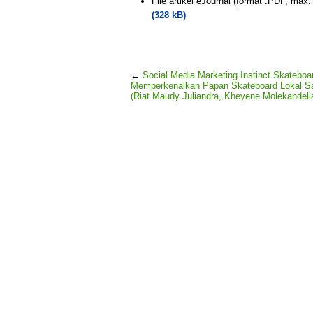
File artikel eJournal (format .PDF, max
(328 kB)
←
Social Media Marketing Instinct Skateboa
Memperkenalkan Papan Skateboard Lokal S
(Riat Maudy Juliandra, Kheyene Molekandell