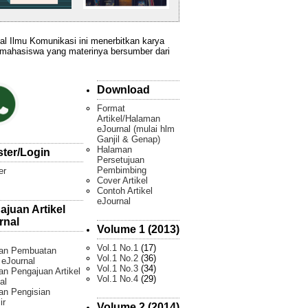
al Ilmu Komunikasi ini menerbitkan karya
 mahasiswa yang materinya bersumber dari
Download
Format
Artikel/Halaman
eJournal (mulai hlm
Ganjil & Genap)
Halaman
ster/Login
Persetujuan
Pembimbing
er
Cover Artikel
Contoh Artikel
eJournal
ajuan Artikel
rnal
Volume 1 (2013)
Vol.1 No.1
(17)
an Pembuatan
Vol.1 No.2
(36)
l eJournal
Vol.1 No.3
(34)
n Pengajuan Artikel
Vol.1 No.4
(29)
al
an Pengisian
ir
Volume 2 (2014)