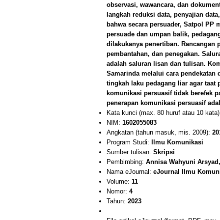
observasi, wawancara, dan dokumentas
langkah reduksi data, penyajian dat
bahwa secara persuader, Satpol PP m
persuade dan umpan balik, pedagang 
dilakukanya penertiban. Rancangan pe
pembantahan, dan penegakan. Salur
adalah saluran lisan dan tulisan. Ko
Samarinda melalui cara pendekatan d
tingkah laku pedagang liar agar taat
komunikasi persuasif tidak berefek p
penerapan komunikasi persuasif adal
Kata kunci (max. 80 huruf atau 10 kata
NIM:
1602055083
Angkatan (tahun masuk, mis. 2009):
20
Program Studi:
Ilmu Komunikasi
Sumber tulisan:
Skripsi
Pembimbing:
Annisa Wahyuni Arsyad,
Nama eJournal:
eJournal Ilmu Komun
Volume:
11
Nomor:
4
Tahun:
2023