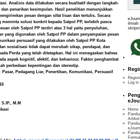
i. Analisis data dilakukan secara kualitatif dengan langkah-
a, dan penarikan kesimpulan. Hasil penelitian menunjukkan
engirimkan pesan dengan sifat lisan dan tertulis. Secara
eJourn
meminta solusi konkrit kepada Satpol PP, terlebih pasca
ilmiah
skripsi
san oleh Satpol PP terdiri atas 3 hal yaitu penyuluhan,
an yang digunakan oleh Satpol PP dalam penyampaian pesan
munikasi persuasif yang dilakukan oleh Satpol PP Kota
an sosialisasi tidak dapat merubah sikap, pendapat, dan
 pada Perda yang telah ditetapkan. Hal ini menegaskan bahwa
ada aspek kognitif, afektif, dan behaviour. Faktor penghambat
ah perbedaan kepentingan dan stereotip.
Regi
):
Pasar, Pedagang Liar, Penertiban, Komunikasi, Persuasif
Regist
Log in
16
Peng
eJou
 S.IP., M.M
Home
ikasi
Pandu
Artike
Pandua
eJourn
Pandu
Formul