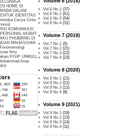
Volume 6 (2018)
 KELUARGA
EN HOME DI
Vol.6 No.1
(37)
RINDA DALAM
Vol.6 No.2
(51)
ENTUK IDENTITAS
Vol.6 No.3
(54)
Anindya Cecya Cinta
Vol.6 No.4
(31)
nnisa)
ORSI KOMUNIKASI
RPERSONAL AKIBAT
Volume 7 (2019)
AKU PHUBBING DI
NGAN MAHASISWA
Vol.7 No.1
(5)
 Fenomenologi
Vol.7 No.2
(21)
iswa Ilmu
Vol.7 No.3
(22)
ikasi FISIP UNMUL)
Vol.7 No.4
(23)
 Muhammad Anas
din)
Volume 8 (2020)
Vol.8 No.1
(21)
Vol.8 No.2
(21)
Vol.8 No.3
(12)
Vol.8 No.4
(9)
Volume 9 (2021)
Vol.9 No.1
(19)
Vol.9 No.2
(13)
Vol.9 No.3
(14)
Vol.9 No.4
(11)