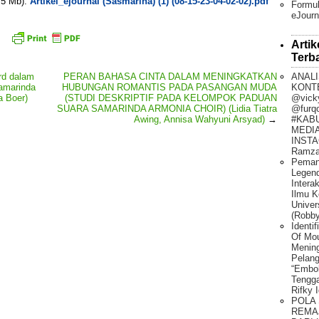
. 5 Mb):
Artikel_ejournal (Sasmarina) (1) (08-15-23-04-02-02).pdf
Formul
eJourn
Artik
Terb
ANALI
rd dalam
PERAN BAHASA CINTA DALAM MENINGKATKAN
KONT
amarinda
HUBUNGAN ROMANTIS PADA PASANGAN MUDA
@vick
a Boer)
(STUDI DESKRIPTIF PADA KELOMPOK PADUAN
@furq
SUARA SAMARINDA ARMONIA CHOIR) (Lidia Tiatra
#KAB
Awing, Annisa Wahyuni Arsyad)
→
MEDIA
INSTA
Ramza
Peman
Legen
Intera
Ilmu K
Univer
(Robby
Identi
Of Mo
Mening
Pelang
“Embo
Tengg
Rifky 
POLA
REMA