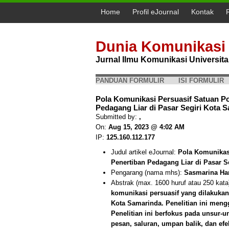
Home
Profil eJournal
Kontak
Dunia Komunikasi
Jurnal Ilmu Komunikasi Universi
PANDUAN FORMULIR
ISI FORMULIR
Pola Komunikasi Persuasif Satuan Po
Pedagang Liar di Pasar Segiri Kota
Submitted by:
,
On:
Aug 15, 2023 @ 4:02 AM
IP:
125.160.112.177
Judul artikel eJournal:
Pola Komunikasi
Penertiban Pedagang Liar di Pasar S
Pengarang (nama mhs):
Sasmarina Ha
Abstrak (max. 1600 huruf atau 250 kata
komunikasi persuasif yang dilakukan
Kota Samarinda. Penelitian ini meng
Penelitian ini berfokus pada unsur-u
pesan, saluran, umpan balik, dan ef