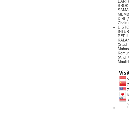
DARI
BROK
SAMA
MEMB
DIRI (
Chairu
DIST
INTE
PERIL
KALA
(Studi
Mahas
Komun
(Andi
Maulid