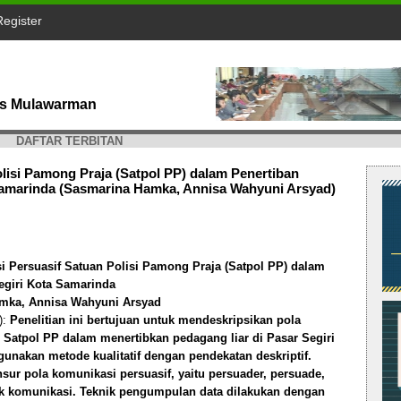
Register
tas Mulawarman
DAFTAR TERBITAN
lisi Pamong Praja (Satpol PP) dalam Penertiban
 Samarinda (Sasmarina Hamka, Annisa Wahyuni Arsyad)
 Persuasif Satuan Polisi Pamong Praja (Satpol PP) dalam
egiri Kota Samarinda
mka, Annisa Wahyuni Arsyad
):
Penelitian ini bertujuan untuk mendeskripsikan pola
 Satpol PP dalam menertibkan pedagang liar di Pasar Segiri
gunakan metode kualitatif dengan pendekatan deskriptif.
nsur pola komunikasi persuasif, yaitu persuader, persuade,
ek komunikasi. Teknik pengumpulan data dilakukan dengan