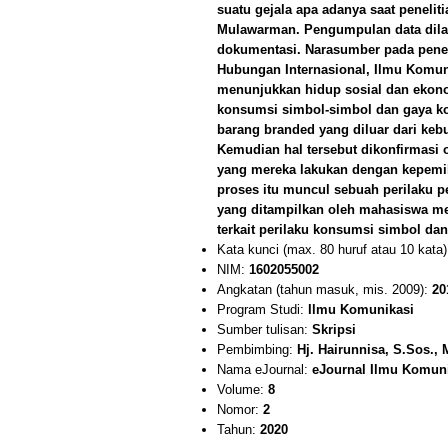
suatu gejala apa adanya saat peneliti
Mulawarman. Pengumpulan data dila
dokumentasi. Narasumber pada penelit
Hubungan Internasional, Ilmu Komunik
menunjukkan hidup sosial dan ekono
konsumsi simbol-simbol dan gaya kon
barang branded yang diluar dari keb
Kemudian hal tersebut dikonfirmasi 
yang mereka lakukan dengan kepemili
proses itu muncul sebuah perilaku 
yang ditampilkan oleh mahasiswa me
terkait perilaku konsumsi simbol dan
Kata kunci (max. 80 huruf atau 10 kata
NIM:
1602055002
Angkatan (tahun masuk, mis. 2009):
20
Program Studi:
Ilmu Komunikasi
Sumber tulisan:
Skripsi
Pembimbing:
Hj. Hairunnisa, S.Sos.,
Nama eJournal:
eJournal Ilmu Komun
Volume:
8
Nomor:
2
Tahun:
2020