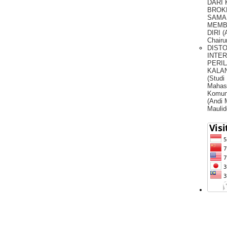
DARI
BROK
SAMA
MEMB
DIRI (
Chairu
DIST
INTE
PERIL
KALA
(Studi
Mahas
Komun
(Andi
Maulid