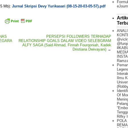
Formul
eJourn
. 5 Mb):
Jurnal Skripsi Devy Yurikasari (08-15-20-03-05-57).pdf
Artik
Terb
ANALI
KONT
INAS
PERSEPSI FOLLOWERS TERHADAP
@vick
NEGARA
RELATIONSHIP GOALS DALAM VIDEO SELEBGRAM
@furq
ALFY SAGA (Said Ahmad, Finnah Fourqoniah, Kadek
#KAB
Dristiana Dwivayani)
→
MEDIA
INSTA
Ramza
Peman
Legen
Intera
Ilmu K
Univer
(Robby
Identi
Of Mo
Mening
Pelang
“Embo
Tengg
Rifky 
POLA
REMA