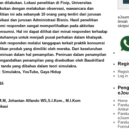
an dilakukan. Lokasi penelitian di Fisip, Universitas
kukan dengan melakukan observasi, wawancara dan
ian ini ada sebanyak 10 orang yang terdiri dari jurusan
eJourn
asi dan jurusan Administrasi Bisnis. Hasil penelitian
ilmiah
skripsi
mi responden sangat memperlihatkan pada aktivitas
sumsi. Hal ini dapat dilihat dari minat responden terhadap
utuhannya untuk menjadi pusat perhatian dalam khalayak.
oleh responden melalui tanggapan terkait praktik konsumsi
kan produk yang dimiliki oleh mereka. Dari keseluruhan
peniruan dalam hal penampilan. Peniruan dalam penampilan
ngandalkan penampilan yang disebutkan oleh Baudrillard
Regi
 tanda yang dibahas dalam teori simulakra.
Regist
):
Simulakra, YouTube, Gaya Hidup
Log in
16
Peng
eJou
Home
 M.M, Johantan Alfando WS,S.I.Kom., M.I.Kom
Pandu
ikasi
Artike
Pandua
eJourn
Pandu
Formul