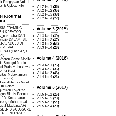
ir Pengajuan Artikel
al & Upload File
Vol.2 No.1
(36)
Vol.2 No.2
(35)
Vol.2 No.3
(38)
el eJournal
Vol.2 No.4
(22)
aru
SIS FRAMING
Volume 3 (2015)
EN KREATOR
y_nastasha DAN
Vol.3 No.1
(39)
onajiy DALAM ISU
Vol.3 No.2
(37)
URAJADULU DI
Vol.3 No.3
(53)
 SOSIAL
Vol.3 No.4
(28)
GRAM (Fatih Arya
ni)
Volume 4 (2016)
faatan Game Mobile
ds Sebagai Media
Vol.4 No.1
(25)
ksi Pada Mahasiswa
Vol.4 No.2
(36)
omunikasi
Vol.4 No.3
(43)
sitas Mulawarman
Vol.4 No.4
(23)
 Candra)
fikasi Aktivitas Word
uth Dalam
Volume 5 (2017)
katkan Loyalitas
gan Bisnis Penatu
Vol.5 No.1
(25)
k” Di Kecamatan
Vol.5 No.2
(20)
arong (Muhammad
Vol.5 No.3
(54)
Iqbal Maulana AF)
Vol.5 No.4
(20)
 SELF-DISCLOSURE
JA GENERASI Z