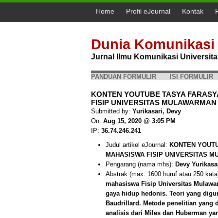
Home
Profil eJournal
Kontak
Dunia Komunikasi
Jurnal Ilmu Komunikasi Universi
PANDUAN FORMULIR
ISI FORMULIR
KONTEN YOUTUBE TASYA FARASY
FISIP UNIVERSITAS MULAWARMAN (Dev
Submitted by:
Yurikasari, Devy
On:
Aug 15, 2020 @ 3:05 PM
IP:
36.74.246.241
Judul artikel eJournal:
KONTEN YOUTU
MAHASISWA FISIP UNIVERSITAS 
Pengarang (nama mhs):
Devy Yurikasa
Abstrak (max. 1600 huruf atau 250 kata
mahasiswa Fisip Universitas Mulawa
gaya hidup hedonis. Teori yang digu
Baudrillard. Metode penelitian yang 
analisis dari Miles dan Huberman 