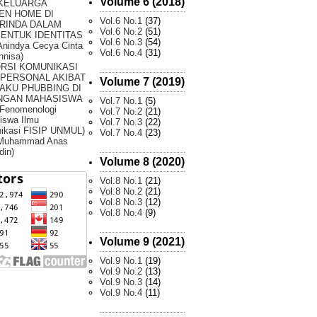
Volume 6 (2018)
 KELUARGA
EN HOME DI
Vol.6 No.1
(37)
RINDA DALAM
Vol.6 No.2
(51)
ENTUK IDENTITAS
Vol.6 No.3
(54)
Anindya Cecya Cinta
Vol.6 No.4
(31)
nnisa)
ORSI KOMUNIKASI
RPERSONAL AKIBAT
Volume 7 (2019)
AKU PHUBBING DI
NGAN MAHASISWA
Vol.7 No.1
(5)
 Fenomenologi
Vol.7 No.2
(21)
iswa Ilmu
Vol.7 No.3
(22)
ikasi FISIP UNMUL)
Vol.7 No.4
(23)
 Muhammad Anas
din)
Volume 8 (2020)
Vol.8 No.1
(21)
Vol.8 No.2
(21)
Vol.8 No.3
(12)
Vol.8 No.4
(9)
Volume 9 (2021)
Vol.9 No.1
(19)
Vol.9 No.2
(13)
Vol.9 No.3
(14)
Vol.9 No.4
(11)