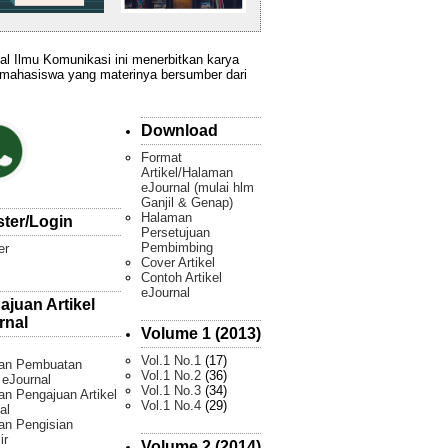
al Ilmu Komunikasi ini menerbitkan karya
 mahasiswa yang materinya bersumber dari
Download
Format
Artikel/Halaman
eJournal (mulai hlm
Ganjil & Genap)
Halaman
ster/Login
Persetujuan
Pembimbing
er
Cover Artikel
Contoh Artikel
eJournal
ajuan Artikel
rnal
Volume 1 (2013)
Vol.1 No.1
(17)
an Pembuatan
Vol.1 No.2
(36)
l eJournal
Vol.1 No.3
(34)
n Pengajuan Artikel
Vol.1 No.4
(29)
al
an Pengisian
ir
Volume 2 (2014)