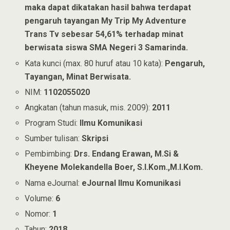
maka dapat dikatakan hasil bahwa terdapat
pengaruh tayangan My Trip My Adventure
Trans Tv sebesar 54,61% terhadap minat
berwisata siswa SMA Negeri 3 Samarinda.
Kata kunci (max. 80 huruf atau 10 kata):
Pengaruh,
Tayangan, Minat Berwisata.
NIM:
1102055020
Angkatan (tahun masuk, mis. 2009):
2011
Program Studi:
Ilmu Komunikasi
Sumber tulisan:
Skripsi
Pembimbing:
Drs. Endang Erawan, M.Si &
Kheyene Molekandella Boer, S.I.Kom.,M.I.Kom.
Nama eJournal:
eJournal Ilmu Komunikasi
Volume:
6
Nomor:
1
Tahun:
2018