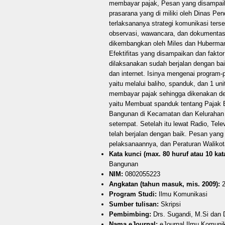
membayar pajak, Pesan yang disampaik
prasarana yang di miliki oleh Dinas P
terlaksananya strategi komunikasi ter
observasi, wawancara, dan dokumentasi.
dikembangkan oleh Miles dan Huberman.
Efektifitas yang disampaikan dan fakt
dilaksanakan sudah berjalan dengan bai
dan internet. Isinya mengenai progra
yaitu melalui baliho, spanduk, dan 1 u
membayar pajak sehingga dikenakan d
yaitu Membuat spanduk tentang Pajak 
Bangunan di Kecamatan dan Kelurahan 
setempat. Setelah itu lewat Radio, Tel
telah berjalan dengan baik. Pesan yang
pelaksanaannya, dan Peraturan Walikot
Kata kunci (max. 80 huruf atau 10 kata
Bangunan
NIM:
0802055223
Angkatan (tahun masuk, mis. 2009):
2
Program Studi:
Ilmu Komunikasi
Sumber tulisan:
Skripsi
Pembimbing:
Drs. Sugandi, M.Si dan 
Nama eJournal:
eJournal Ilmu Komuni