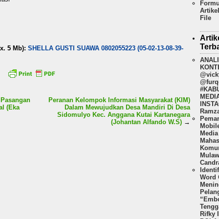
Formu
Artike
File
Artik
Terb
x. 5 Mb):
SHELLA GUSTI SUAWA 0802055223 (05-02-13-08-39-
ANAL
KONT
@vick
@furq
#KAB
MEDI
l Pasangan
Peranan Kelompok Informasi Masyarakat (KIM)
INSTA
al (Eka
Dalam Mewujudkan Desa Mandiri Di Desa
Ramza
Sidomulyo Kec. Anggana Kutai Kartanegara
Peman
(Johantan Alfando W.S)
→
Mobil
Media 
Mahas
Komun
Mulaw
Candr
Identi
Word 
Menin
Pelan
“Embo
Tengg
Rifky 