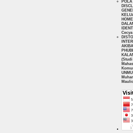
POLA 
DISC
GENER
KELU
HOME
DALA
IDENT
Cecya 
DIST
INTE
AKIBA
PHUBB
KALA
(Stud
Mahas
Komun
UNMUL
Muha
Mauli