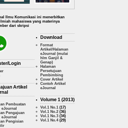
nal Ilmu Komunikasi ini menerbitkan
 ilmiah mahasiswa yang materinya
ber dari skripsi
Download
Format
Artikel/Halaman
eJournal (mulai
hlm Ganjil &
Genap)
ster/Login
Halaman
Persetujuan
er
Pembimbing
n
Cover Artikel
Contoh Artikel
ajuan Artikel
eJournal
rnal
Volume 1 (2013)
an Pembuatan
Vol.1 No.1
(17)
l eJournal
Vol.1 No.2
(36)
an Pengajuan
Vol.1 No.3
(34)
l eJournal
Vol.1 No.4
(29)
an Pengisian
lir