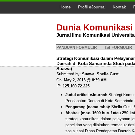
Home
Profil eJournal
Kontak
Dunia Komunikasi
Jurnal Ilmu Komunikasi Universi
PANDUAN FORMULIR
ISI FORMULIR
Strategi Komunikasi dalam Pelayana
Daerah di Kota Samarinda Studi pada
Suawa)
Submitted by:
Suawa, Shella Gusti
On:
May 2, 2013 @ 8:39 AM
IP:
125.160.72.225
Judul artikel eJournal:
Strategi Komun
Pendapatan Daerah di Kota Samarinda 
Pengarang (nama mhs):
Shella Gusti
Abstrak (max. 1600 huruf atau 250 kat
strategi komunikasi dalam pelayanan j
penelitian yang dilakukan termasuk desk
sosialisasi Dinas Pendapatan Daerah 