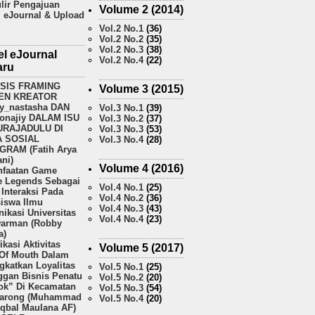
lir Pengajuan
Volume 2 (2014)
l eJournal & Upload
Vol.2 No.1
(36)
Vol.2 No.2
(35)
Vol.2 No.3
(38)
el eJournal
Vol.2 No.4
(22)
aru
ISIS FRAMING
Volume 3 (2015)
EN KREATOR
y_nastasha DAN
Vol.3 No.1
(39)
onajiy DALAM ISU
Vol.3 No.2
(37)
URAJADULU DI
Vol.3 No.3
(53)
A SOSIAL
Vol.3 No.4
(28)
GRAM (Fatih Arya
ni)
Volume 4 (2016)
faatan Game
e Legends Sebagai
Vol.4 No.1
(25)
Interaksi Pada
Vol.4 No.2
(36)
iswa Ilmu
Vol.4 No.3
(43)
ikasi Universitas
Vol.4 No.4
(23)
arman (Robby
a)
fikasi Aktivitas
Volume 5 (2017)
Of Mouth Dalam
gkatkan Loyalitas
Vol.5 No.1
(25)
ggan Bisnis Penatu
Vol.5 No.2
(20)
k” Di Kecamatan
Vol.5 No.3
(54)
arong (Muhammad
Vol.5 No.4
(20)
Iqbal Maulana AF)