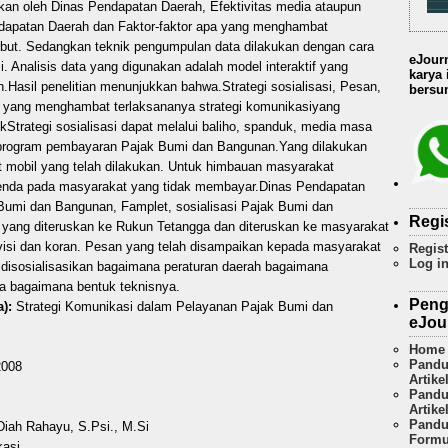
an oleh Dinas Pendapatan Daerah, Efektivitas media ataupun
endapatan Daerah dan Faktor-faktor apa yang menghambat
sebut. Sedangkan teknik pengumpulan data dilakukan dengan cara
eJour
 Analisis data yang digunakan adalah model interaktif yang
karya
Hasil penelitian menunjukkan bahwa.Strategi sosialisasi, Pesan,
bersum
or yang menghambat terlaksananya strategi komunikasiyang
kStrategi sosialisasi dapat melalui baliho, spanduk, media masa
m-program pembayaran Pajak Bumi dan Bangunan.Yang dilakukan
nit mobil yang telah dilakukan. Untuk himbauan masyarakat
enda pada masyarakat yang tidak membayar.Dinas Pendapatan
Bumi dan Bangunan, Famplet, sosialisasi Pajak Bumi dan
Regi
yang diteruskan ke Rukun Tetangga dan diteruskan ke masyarakat
evisi dan koran. Pesan yang telah disampaikan kepada masyarakat
Regist
Log i
 disosialisasikan bagaimana peraturan daerah bagaimana
a bagaimana bentuk teknisnya.
Peng
):
Strategi Komunikasi dalam Pelayanan Pajak Bumi dan
eJou
Home
Pandu
008
Artike
Pandu
Artike
Pandu
Diah Rahayu, S.Psi., M.Si
Formu
kasi