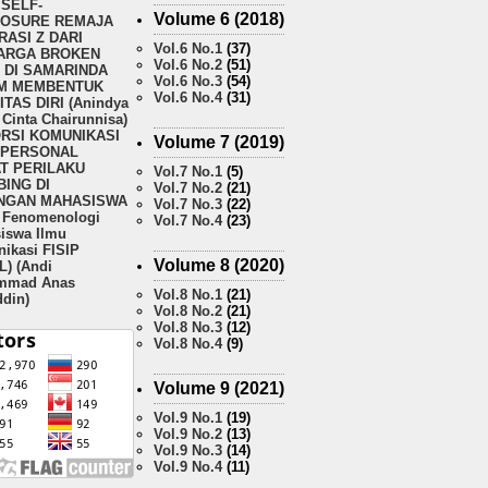
SELF-
Volume 6 (2018)
LOSURE REMAJA
ASI Z DARI
Vol.6 No.1
(37)
ARGA BROKEN
Vol.6 No.2
(51)
 DI SAMARINDA
Vol.6 No.3
(54)
M MEMBENTUK
Vol.6 No.4
(31)
ITAS DIRI (Anindya
Cinta Chairunnisa)
ORSI KOMUNIKASI
Volume 7 (2019)
RPERSONAL
T PERILAKU
Vol.7 No.1
(5)
ING DI
Vol.7 No.2
(21)
NGAN MAHASISWA
Vol.7 No.3
(22)
i Fenomenologi
Vol.7 No.4
(23)
iswa Ilmu
ikasi FISIP
Volume 8 (2020)
) (Andi
mmad Anas
Vol.8 No.1
(21)
ddin)
Vol.8 No.2
(21)
Vol.8 No.3
(12)
Vol.8 No.4
(9)
Volume 9 (2021)
Vol.9 No.1
(19)
Vol.9 No.2
(13)
Vol.9 No.3
(14)
Vol.9 No.4
(11)