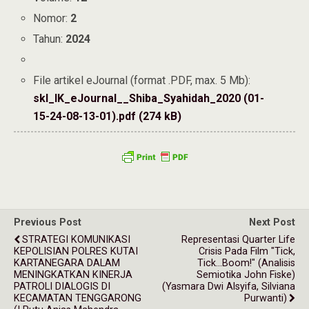
Nomor:
2
Tahun:
2024
File artikel eJournal (format .PDF, max. 5 Mb):
skl_IK_eJournal__Shiba_Syahidah_2020 (01-
15-24-08-13-01).pdf (274 kB)
Previous Post
Next Post
STRATEGI KOMUNIKASI
Representasi Quarter Life
KEPOLISIAN POLRES KUTAI
Crisis Pada Film "Tick,
KARTANEGARA DALAM
Tick...Boom!" (Analisis
MENINGKATKAN KINERJA
Semiotika John Fiske)
PATROLI DIALOGIS DI
(Yasmara Dwi Alsyifa, Silviana
KECAMATAN TENGGARONG
Purwanti)