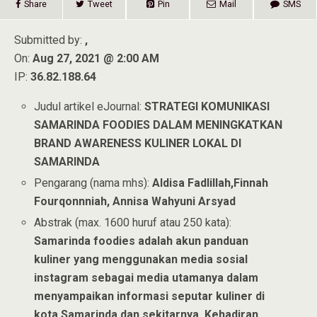
Share
Tweet
Pin
Mail
SMS
Submitted by:
,
On:
Aug 27, 2021 @ 2:00 AM
IP:
36.82.188.64
Judul artikel eJournal:
STRATEGI KOMUNIKASI
SAMARINDA FOODIES DALAM MENINGKATKAN
BRAND AWARENESS KULINER LOKAL DI
SAMARINDA
Pengarang (nama mhs):
Aldisa Fadlillah,Finnah
Fourqonnniah, Annisa Wahyuni Arsyad
Abstrak (max. 1600 huruf atau 250 kata):
Samarinda foodies adalah akun panduan
kuliner yang menggunakan media sosial
instagram sebagai media utamanya dalam
menyampaikan informasi seputar kuliner di
kota Samarinda dan sekitarnya. Kehadiran