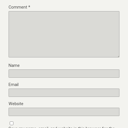
Comment
*
Name
Email
Website