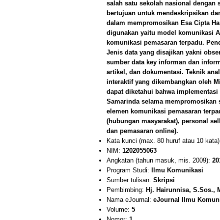
salah satu sekolah nasional dengan s
bertujuan untuk mendeskripsikan da
dalam mempromosikan Esa Cipta Hara
digunakan yaitu model komunikasi AID
komunikasi pemasaran terpadu. Peneli
Jenis data yang disajikan yakni obs
sumber data key informan dan infor
artikel, dan dokumentasi. Teknik anal
interaktif yang dikembangkan oleh M
dapat diketahui bahwa implementasi
Samarinda selama mempromosikan sek
elemen komunikasi pemasaran terpadu
(hubungan masyarakat), personal sell
dan pemasaran online).
Kata kunci (max. 80 huruf atau 10 kata
NIM:
1202055063
Angkatan (tahun masuk, mis. 2009):
20
Program Studi:
Ilmu Komunikasi
Sumber tulisan:
Skripsi
Pembimbing:
Hj. Hairunnisa, S.Sos.
Nama eJournal:
eJournal Ilmu Komun
Volume:
5
Nomor:
1