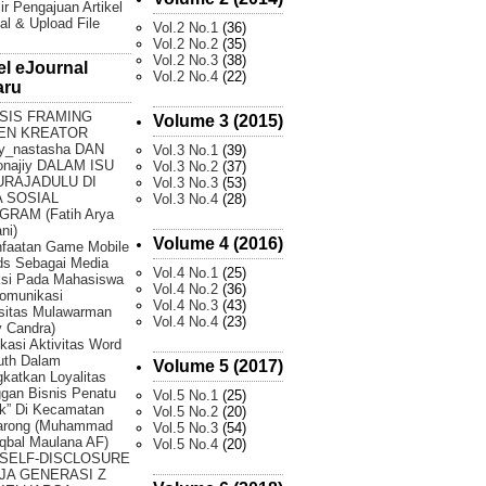
ir Pengajuan Artikel
al & Upload File
Vol.2 No.1
(36)
Vol.2 No.2
(35)
Vol.2 No.3
(38)
el eJournal
Vol.2 No.4
(22)
aru
SIS FRAMING
Volume 3 (2015)
EN KREATOR
y_nastasha DAN
Vol.3 No.1
(39)
onajiy DALAM ISU
Vol.3 No.2
(37)
URAJADULU DI
Vol.3 No.3
(53)
 SOSIAL
Vol.3 No.4
(28)
GRAM (Fatih Arya
ni)
Volume 4 (2016)
faatan Game Mobile
ds Sebagai Media
Vol.4 No.1
(25)
ksi Pada Mahasiswa
Vol.4 No.2
(36)
omunikasi
Vol.4 No.3
(43)
sitas Mulawarman
Vol.4 No.4
(23)
 Candra)
fikasi Aktivitas Word
uth Dalam
Volume 5 (2017)
katkan Loyalitas
gan Bisnis Penatu
Vol.5 No.1
(25)
k” Di Kecamatan
Vol.5 No.2
(20)
arong (Muhammad
Vol.5 No.3
(54)
Iqbal Maulana AF)
Vol.5 No.4
(20)
 SELF-DISCLOSURE
JA GENERASI Z