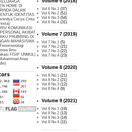
Volume 6 (2018)
 KELUARGA
EN HOME DI
Vol.6 No.1
(37)
RINDA DALAM
Vol.6 No.2
(51)
ENTUK IDENTITAS
Vol.6 No.3
(54)
Anindya Cecya Cinta
Vol.6 No.4
(31)
nnisa)
ORSI KOMUNIKASI
RPERSONAL AKIBAT
Volume 7 (2019)
AKU PHUBBING DI
NGAN MAHASISWA
Vol.7 No.1
(5)
 Fenomenologi
Vol.7 No.2
(21)
iswa Ilmu
Vol.7 No.3
(22)
ikasi FISIP UNMUL)
Vol.7 No.4
(23)
 Muhammad Anas
din)
Volume 8 (2020)
Vol.8 No.1
(21)
Vol.8 No.2
(21)
Vol.8 No.3
(12)
Vol.8 No.4
(9)
Volume 9 (2021)
Vol.9 No.1
(19)
Vol.9 No.2
(13)
Vol.9 No.3
(14)
Vol.9 No.4
(11)