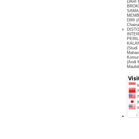
DARI
BROK
SAMA
MEMB
DIRI (
Chairu
DIST
INTE
PERIL
KALA
(Studi
Mahas
Komun
(Andi
Maulid