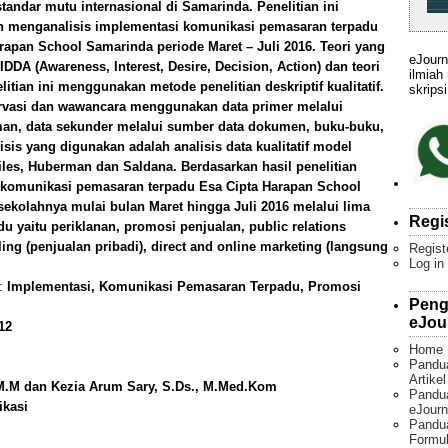
tandar mutu internasional di Samarinda. Penelitian ini
n menganalisis implementasi komunikasi pemasaran terpadu
pan School Samarinda periode Maret – Juli 2016. Teori yang
eJourn
DA (Awareness, Interest, Desire, Decision, Action) dan teori
ilmiah
tian ini menggunakan metode penelitian deskriptif kualitatif.
skripsi
ervasi dan wawancara menggunakan data primer melalui
man, data sekunder melalui sumber data dokumen, buku-buku,
isis yang digunakan adalah analisis data kualitatif model
iles, Huberman dan Saldana. Berdasarkan hasil penelitian
 komunikasi pemasaran terpadu Esa Cipta Harapan School
olahnya mulai bulan Maret hingga Juli 2016 melalui lima
Regi
 yaitu periklanan, promosi penjualan, public relations
ing (penjualan pribadi), direct and online marketing (langsung
Regist
Log in
):
Implementasi, Komunikasi Pemasaran Terpadu, Promosi
Peng
eJou
12
Home
Pandu
Artike
, M.M dan Kezia Arum Sary, S.Ds., M.Med.Kom
Pandua
ikasi
eJourn
Pandu
Formul