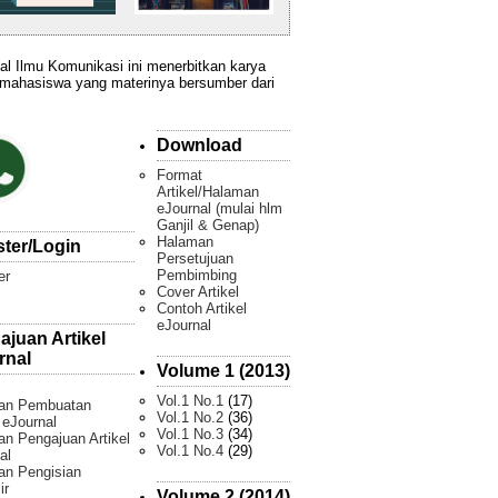
al Ilmu Komunikasi ini menerbitkan karya
 mahasiswa yang materinya bersumber dari
Download
Format
Artikel/Halaman
eJournal (mulai hlm
Ganjil & Genap)
Halaman
ster/Login
Persetujuan
Pembimbing
er
Cover Artikel
Contoh Artikel
eJournal
ajuan Artikel
rnal
Volume 1 (2013)
Vol.1 No.1
(17)
an Pembuatan
Vol.1 No.2
(36)
l eJournal
Vol.1 No.3
(34)
n Pengajuan Artikel
Vol.1 No.4
(29)
al
an Pengisian
ir
Volume 2 (2014)