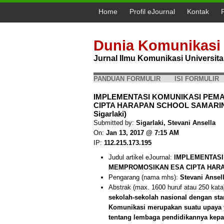
Home
Profil eJournal
Kontak
Dunia Komunikasi
Jurnal Ilmu Komunikasi Universi
PANDUAN FORMULIR
ISI FORMULIR
IMPLEMENTASI KOMUNIKASI PE
CIPTA HARAPAN SCHOOL SAMARINDA
Sigarlaki)
Submitted by:
Sigarlaki, Stevani Ansella
On:
Jan 13, 2017 @ 7:15 AM
IP:
112.215.173.195
Judul artikel eJournal:
IMPLEMENTASI
MEMPROMOSIKAN ESA CIPTA HARAP
Pengarang (nama mhs):
Stevani Ansell
Abstrak (max. 1600 huruf atau 250 kata
sekolah-sekolah nasional dengan stan
Komunikasi merupakan suatu upaya 
tentang lembaga pendidikannya kepad