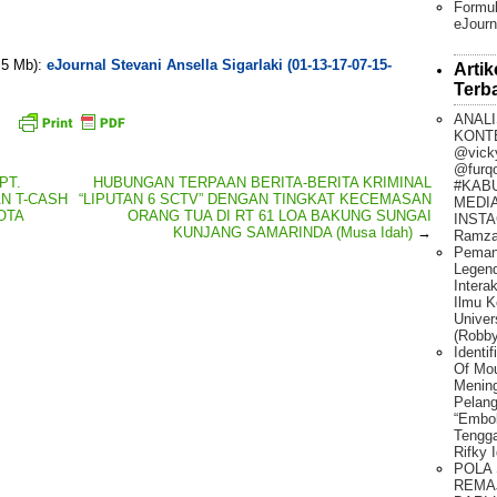
Formul
eJourn
. 5 Mb):
eJournal Stevani Ansella Sigarlaki (01-13-17-07-15-
Artik
Terb
ANALI
KONT
@vick
@furq
PT.
HUBUNGAN TERPAAN BERITA-BERITA KRIMINAL
#KAB
N T-CASH
“LIPUTAN 6 SCTV” DENGAN TINGKAT KECEMASAN
MEDIA
OTA
ORANG TUA DI RT 61 LOA BAKUNG SUNGAI
INSTA
KUNJANG SAMARINDA (Musa Idah)
→
Ramza
Peman
Legen
Intera
Ilmu K
Univer
(Robby
Identi
Of Mo
Mening
Pelang
“Embo
Tengg
Rifky 
POLA
REMA