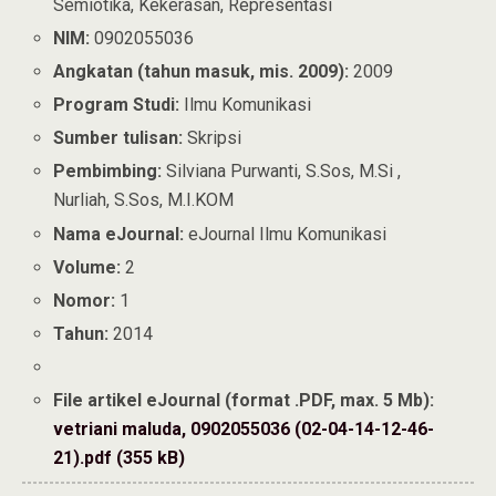
Semiotika, Kekerasan, Representasi
NIM:
0902055036
Angkatan (tahun masuk, mis. 2009):
2009
Program Studi:
Ilmu Komunikasi
Sumber tulisan:
Skripsi
Pembimbing:
Silviana Purwanti, S.Sos, M.Si ,
Nurliah, S.Sos, M.I.KOM
Nama eJournal:
eJournal Ilmu Komunikasi
Volume:
2
Nomor:
1
Tahun:
2014
File artikel eJournal (format .PDF, max. 5 Mb):
vetriani maluda, 0902055036 (02-04-14-12-46-
21).pdf (355 kB)