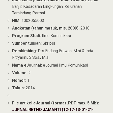
Banjir, Kesadaran Lingkungan, Kelurahan
Temindung Permai
NIM:
1002055003
Angkatan (tahun masuk, mis. 2009):
2010
Program Studi:
Ilmu Komunikasi
Sumber tulisan:
Skripsi
Pembimbing:
Drs Endang Erawan, M.si & Inda
Fitryarini, S.Sos., M.si
Nama eJournal:
eJournal Ilmu Komunikasi
Volume:
2
Nomor:
1
Tahun:
2014
File artikel eJournal (format .PDF, max. 5 Mb):
JURNAL RETNO JAMANTI (12-17-13-01-21-