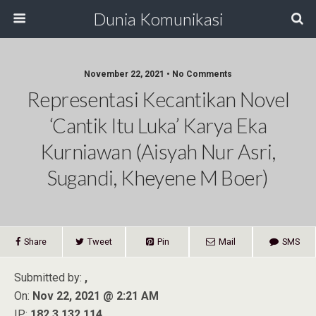
Dunia Komunikasi
November 22, 2021 • No Comments
Representasi Kecantikan Novel
‘Cantik Itu Luka’ Karya Eka
Kurniawan (Aisyah Nur Asri,
Sugandi, Kheyene M Boer)
Share
Tweet
Pin
Mail
SMS
Submitted by:
,
On:
Nov 22, 2021 @ 2:21 AM
IP:
182.3.132.114