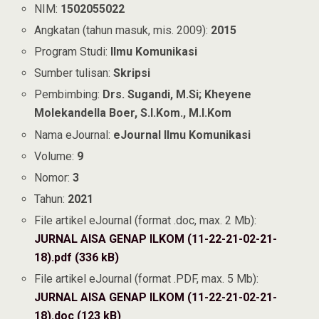
NIM:
1502055022
Angkatan (tahun masuk, mis. 2009):
2015
Program Studi:
Ilmu Komunikasi
Sumber tulisan:
Skripsi
Pembimbing:
Drs. Sugandi, M.Si; Kheyene
Molekandella Boer, S.I.Kom., M.I.Kom
Nama eJournal:
eJournal Ilmu Komunikasi
Volume:
9
Nomor:
3
Tahun:
2021
File artikel eJournal (format .doc, max. 2 Mb):
JURNAL AISA GENAP ILKOM (11-22-21-02-21-
18).pdf (336 kB)
File artikel eJournal (format .PDF, max. 5 Mb):
JURNAL AISA GENAP ILKOM (11-22-21-02-21-
18).doc (123 kB)