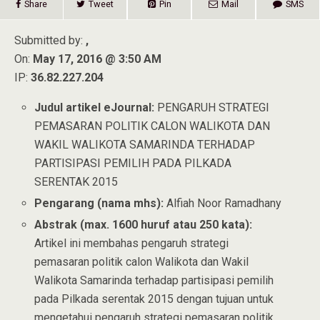
Share
Tweet
Pin
Mail
SMS
Submitted by:
,
On:
May 17, 2016 @ 3:50 AM
IP:
36.82.227.204
Judul artikel eJournal:
PENGARUH STRATEGI
PEMASARAN POLITIK CALON WALIKOTA DAN
WAKIL WALIKOTA SAMARINDA TERHADAP
PARTISIPASI PEMILIH PADA PILKADA
SERENTAK 2015
Pengarang (nama mhs):
Alfiah Noor Ramadhany
Abstrak (max. 1600 huruf atau 250 kata):
Artikel ini membahas pengaruh strategi
pemasaran politik calon Walikota dan Wakil
Walikota Samarinda terhadap partisipasi pemilih
pada Pilkada serentak 2015 dengan tujuan untuk
mengetahui pengaruh strategi pemasaran politik