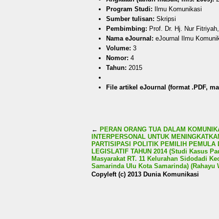
Program Studi:
Ilmu Komunikasi
Sumber tulisan:
Skripsi
Pembimbing:
Prof. Dr. Hj. Nur Fitriya
Nama eJournal:
eJournal Ilmu Komuni
Volume:
3
Nomor:
4
Tahun:
2015
File artikel eJournal (format .PDF, ma
←
PERAN ORANG TUA DALAM KOMUNIK
INTERPERSONAL UNTUK MENINGKATKA
PARTISIPASI POLITIK PEMILIH PEMULA 
LEGISLATIF TAHUN 2014 (Studi Kasus Pa
Masyarakat RT. 11 Kelurahan Sidodadi K
Samarinda Ulu Kota Samarinda) (Rahayu W
Copyleft (c) 2013 Dunia Komunikasi