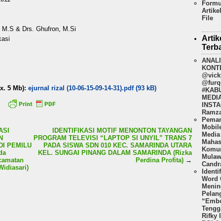
Formu
Artike
File
h, M.S & Drs. Ghufron, M.Si
Artik
kasi
Terb
ANAL
KONT
@vick
@furq
x. 5 Mb):
ejurnal rizal (10-06-15-09-14-31).pdf (93 kB)
#KAB
MEDI
INSTA
Ramza
Peman
Mobil
ASI
IDENTIFIKASI MOTIF MENONTON TAYANGAN
Media 
N
PROGRAM TELEVISI “LAPTOP SI UNYIL” TRANS 7
Mahas
DI PEMILU
PADA SISWA SDN 010 KEC. SAMARINDA UTARA
Komun
da
KEL. SUNGAI PINANG DALAM SAMARINDA (Rizka
Mulaw
ecamatan
Perdina Profita)
→
Candr
idiasari)
Identi
Word 
Menin
Pelan
“Embo
Tengg
Rifky 