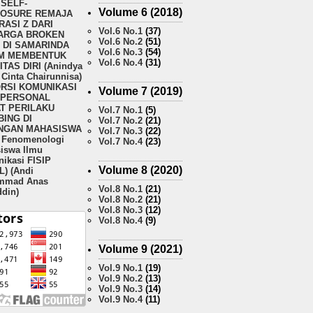
SELF-
Volume 6 (2018)
LOSURE REMAJA
ASI Z DARI
Vol.6 No.1
(37)
ARGA BROKEN
Vol.6 No.2
(51)
 DI SAMARINDA
Vol.6 No.3
(54)
M MEMBENTUK
Vol.6 No.4
(31)
ITAS DIRI (Anindya
Cinta Chairunnisa)
ORSI KOMUNIKASI
Volume 7 (2019)
RPERSONAL
T PERILAKU
Vol.7 No.1
(5)
ING DI
Vol.7 No.2
(21)
NGAN MAHASISWA
Vol.7 No.3
(22)
i Fenomenologi
Vol.7 No.4
(23)
iswa Ilmu
ikasi FISIP
Volume 8 (2020)
) (Andi
mmad Anas
Vol.8 No.1
(21)
ddin)
Vol.8 No.2
(21)
Vol.8 No.3
(12)
Vol.8 No.4
(9)
Volume 9 (2021)
Vol.9 No.1
(19)
Vol.9 No.2
(13)
Vol.9 No.3
(14)
Vol.9 No.4
(11)