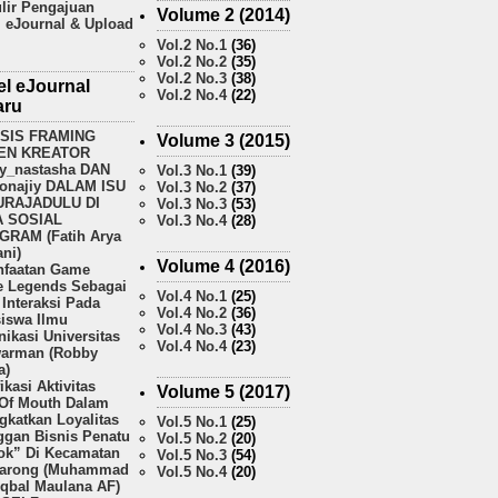
lir Pengajuan
Volume 2 (2014)
l eJournal & Upload
Vol.2 No.1
(36)
Vol.2 No.2
(35)
Vol.2 No.3
(38)
el eJournal
Vol.2 No.4
(22)
aru
ISIS FRAMING
Volume 3 (2015)
EN KREATOR
y_nastasha DAN
Vol.3 No.1
(39)
onajiy DALAM ISU
Vol.3 No.2
(37)
URAJADULU DI
Vol.3 No.3
(53)
A SOSIAL
Vol.3 No.4
(28)
GRAM (Fatih Arya
ni)
Volume 4 (2016)
faatan Game
e Legends Sebagai
Vol.4 No.1
(25)
Interaksi Pada
Vol.4 No.2
(36)
iswa Ilmu
Vol.4 No.3
(43)
ikasi Universitas
Vol.4 No.4
(23)
arman (Robby
a)
fikasi Aktivitas
Volume 5 (2017)
Of Mouth Dalam
gkatkan Loyalitas
Vol.5 No.1
(25)
ggan Bisnis Penatu
Vol.5 No.2
(20)
k” Di Kecamatan
Vol.5 No.3
(54)
arong (Muhammad
Vol.5 No.4
(20)
Iqbal Maulana AF)