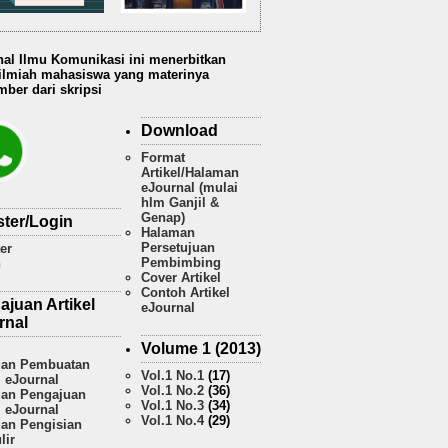
nal Ilmu Komunikasi ini menerbitkan
 ilmiah mahasiswa yang materinya
ber dari skripsi
Download
Format
Artikel/Halaman
eJournal (mulai
hlm Ganjil &
Genap)
ster/Login
Halaman
Persetujuan
er
Pembimbing
n
Cover Artikel
Contoh Artikel
ajuan Artikel
eJournal
rnal
Volume 1 (2013)
an Pembuatan
Vol.1 No.1
(17)
l eJournal
Vol.1 No.2
(36)
an Pengajuan
Vol.1 No.3
(34)
l eJournal
Vol.1 No.4
(29)
an Pengisian
lir