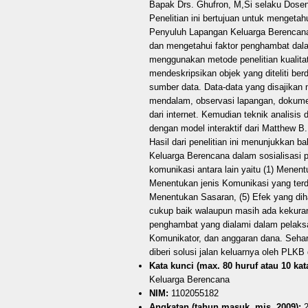
Bapak Drs. Ghufron, M,Si selaku Dose
Penelitian ini bertujuan untuk mengeta
Penyuluh Lapangan Keluarga Berencana
dan mengetahui faktor penghambat dalam
menggunakan metode penelitian kualitat
mendeskripsikan objek yang diteliti be
sumber data. Data-data yang disajikan
mendalam, observasi lapangan, dokument
dari internet. Kemudian teknik analisis 
dengan model interaktif dari Matthew 
Hasil dari penelitian ini menunjukkan 
Keluarga Berencana dalam sosialisasi 
komunikasi antara lain yaitu (1) Menen
Menentukan jenis Komunikasi yang terdi
Menentukan Sasaran, (5) Efek yang dih
cukup baik walaupun masih ada kekura
penghambat yang dialami dalam pelaksan
Komunikator, dan anggaran dana. Sehar
diberi solusi jalan keluarnya oleh PLKB
Kata kunci (max. 80 huruf atau 10 kata
Keluarga Berencana
NIM:
1102055182
Angkatan (tahun masuk, mis. 2009):
2