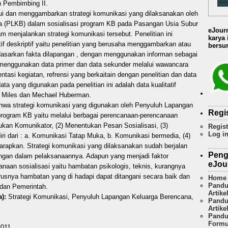
n Pembimbing II.
hui dan menggambarkan strategi komunikasi yang dilaksanakan oleh
 (PLKB) dalam sosialisasi program KB pada Pasangan Usia Subur
eJour
 menjalankan strategi komunikasi tersebut. Penelitian ini
karya
if deskriptif yaitu penelitian yang berusaha menggambarkan atau
bersum
rdasarkan fakta dilapangan , dengan menggunakan informan sebagai
 menggunakan data primer dan data sekunder melalui wawancara
asi kegiatan, refrensi yang berkaitain dengan penelitian dan data
data yang digunakan pada penelitian ini adalah data kualitatif
B. Miles dan Mechael Huberman.
bahwa strategi komunikasi yang digunakan oleh Penyuluh Lapangan
Regi
program KB yaitu melalui berbagai perencanaan-perencanaan
tukan Komunikator, (2) Menentukan Pesan Sosialisasi, (3)
Regist
Log i
ri dari : a. Komunikasi Tatap Muka, b. Komunikasi bermedia, (4)
arapkan. Strategi komunikasi yang dilaksanakan sudah berjalan
Peng
ngan dalam pelaksanaannya. Adapun yang menjadi faktor
eJou
aan sosialisasi yaitu hambatan psikologis, teknis, kurangnya
usnya hambatan yang di hadapi dapat ditangani secara baik dan
Home
Pandu
 dan Pemerintah.
Artike
):
Strategi Komunikasi, Penyuluh Lapangan Keluarga Berencana,
Pandu
Artike
Pandu
Formu
011