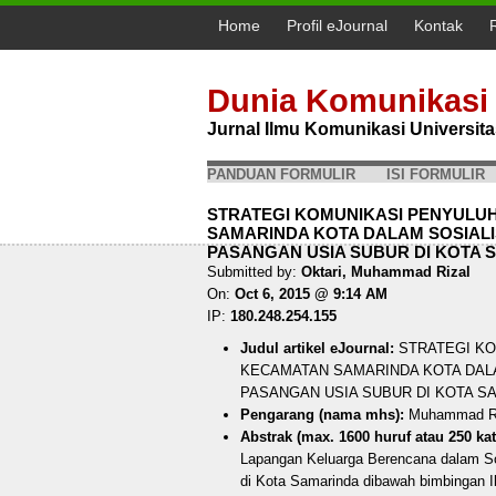
Home
Profil eJournal
Kontak
Dunia Komunikasi
Jurnal Ilmu Komunikasi Universi
PANDUAN FORMULIR
ISI FORMULIR
STRATEGI KOMUNIKASI PENYUL
SAMARINDA KOTA DALAM SOSIAL
PASANGAN USIA SUBUR DI KOTA SA
Submitted by:
Oktari, Muhammad Rizal
On:
Oct 6, 2015 @ 9:14 AM
IP:
180.248.254.155
Judul artikel eJournal:
STRATEGI KO
KECAMATAN SAMARINDA KOTA DAL
PASANGAN USIA SUBUR DI KOTA S
Pengarang (nama mhs):
Muhammad Riz
Abstrak (max. 1600 huruf atau 250 kat
Lapangan Keluarga Berencana dalam So
di Kota Samarinda dibawah bimbingan Ib