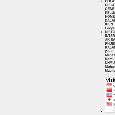
POLA 
DISC
GENER
KELU
HOME
DALA
IDENT
Cecya 
DIST
INTE
AKIBA
PHUBB
KALA
(Stud
Mahas
Komun
UNMUL
Muha
Mauli