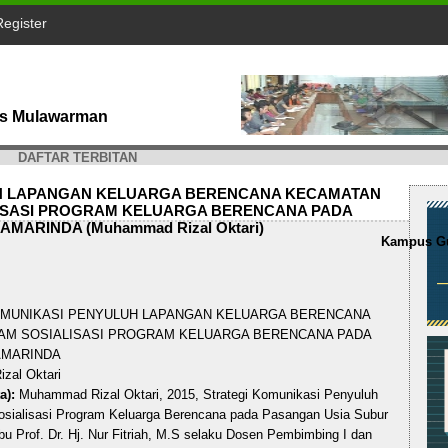
Register
tas Mulawarman
DAFTAR TERBITAN
UH LAPANGAN KELUARGA BERENCANA KECAMATAN
ISASI PROGRAM KELUARGA BERENCANA PADA
MARINDA (Muhammad Rizal Oktari)
Kampus Gu
MUNIKASI PENYULUH LAPANGAN KELUARGA BERENCANA
AM SOSIALISASI PROGRAM KELUARGA BERENCANA PADA
AMARINDA
al Oktari
a):
Muhammad Rizal Oktari, 2015, Strategi Komunikasi Penyuluh
sialisasi Program Keluarga Berencana pada Pasangan Usia Subur
u Prof. Dr. Hj. Nur Fitriah, M.S selaku Dosen Pembimbing I dan